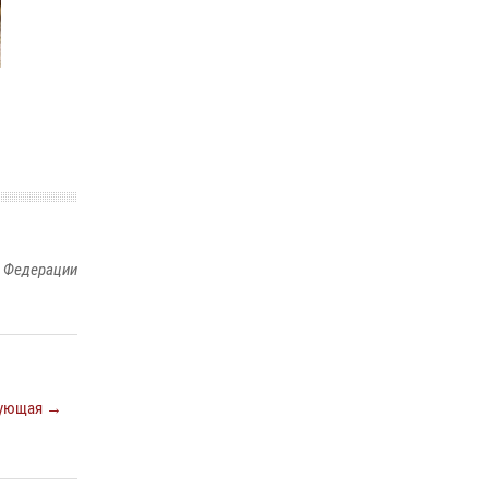
й Федерации
ующая →