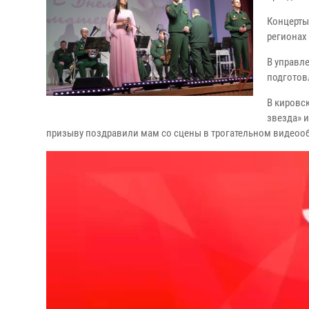
Концерты
регионах
В управл
подготов
В кировс
звезда» 
призыву поздравили мам со сцены в трогательном видеоо