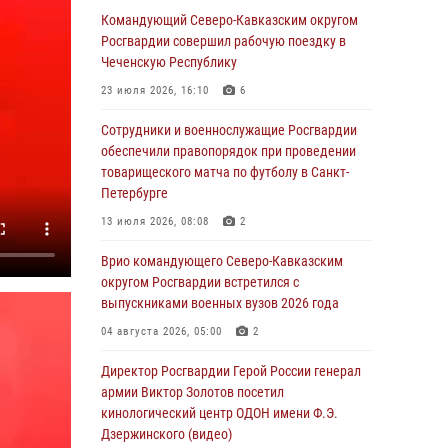
При содействии СОБР Росгвардии в
Командующий Северо-Кавказским округом
Иркутской области задержаны
Росгвардии совершил рабочую поездку в
подозреваемые в коммерческом подкупе
Чеченскую Республику
(видео)
23 июля 2026, 16:10
6
07 августа 2026, 07:51
1
Сотрудники и военнослужащие Росгвардии
Завершился чемпионат Сибирского ордена
обеспечили правопорядок при проведении
Жукова округа Росгвардии по служебно-
товарищеского матча по футболу в Санкт-
боевой стрельбе
Петербурге
07 августа 2026, 07:45
9
13 июля 2026, 08:08
2
Застрявшую в плуге трактора мину
Врио командующего Северо-Кавказским
уничтожили росгвардейцы на Кубани
округом Росгвардии встретился с
выпускниками военных вузов 2026 года
07 августа 2026, 06:49
1
04 августа 2026, 05:00
2
В Саранске росгвардейцы приняли участие в
25‑летии канонизации святого праведного
Директор Росгвардии Герой России генерал
воина Федора Ушакова (видео)
армии Виктор Золотов посетил
кинологический центр ОДОН имени Ф.Э.
07 августа 2026, 06:15
7
1
Дзержинского (видео)