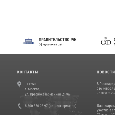
ПРАВИТЕЛЬСТВО РФ
Сов
Официальный сайт
Феде
КОНТАКТЫ
НОВОСТ
В Росгвард
111250
с руководящ
г. Москва,
07 августа 20
ул. Красноказарменная, д. 9а
Для подраз
8 800 350 08 97 (автоинформатор)
участие в с
07 августа 20