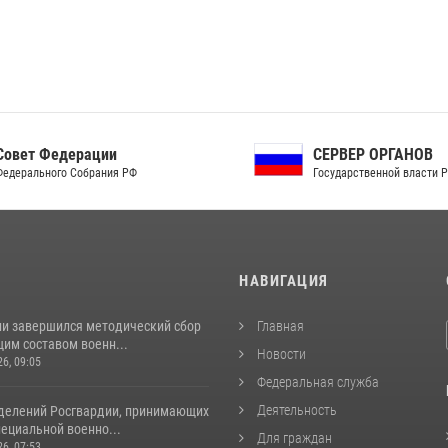
ет Федерации
СЕРВЕР ОРГАНОВ
рального Собрания РФ
Государственной власти РФ
И
НАВИГАЦИЯ
ии завершился методический сбор
Главная
им составом военн...
Новости
26, 09:05
Федеральная служба
Деятельность
делений Росгвардии, принимающих
пециальной военно...
Для граждан
26, 07:53