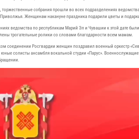
, торжественные собрания прошли во всех подразделениях ведомства
 Приволжья. Женщинам накануне праздника подарили цветы и подарк
ениях ведомства по республикам Марий Эл и Чувашии к этой дате был
лены трогательные ролики со словами благодарности всем мамам.
ком соединении Росгвардии женщин поздравил военный оркестр «Се
и юные солисты ансамбля вокальной студии «Парус». Военнослужащие
бращении.