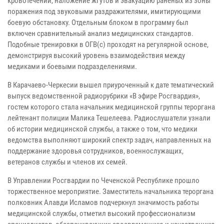
кровотечений, наложение жгутов и эвакуацию раненых из зоны
поражения под звуковыми раздражителями, имитирующими
боевую обстановку. Отдельным блоком в программу был
включен сравнительный анализ медицинских стандартов.
Подобные тренировки в ОГВ(с) проходят на регулярной основе,
демонстрируя высокий уровень взаимодействия между
медиками и боевыми подразделениями.
В Карачаево-Черкесии вышел приуроченный к дате тематический
выпуск ведомственной радиорубрики «В эфире Росгвардия»,
гостем которого стала начальник медицинской группы тероргана
лейтенант полиции Малика Тешелеева. Радиослушатели узнали
об истории медицинской службы, а также о том, что медики
ведомства выполняют широкий спектр задач, направленных на
поддержание здоровья сотрудников, военнослужащих,
ветеранов службы и членов их семей.
В Управлении Росгвардии по Чеченской Республике прошло
торжественное мероприятие. Заместитель начальника тероргана
полковник Алавди Исламов подчеркнул значимость работы
медицинской службы, отметил высокий профессионализм