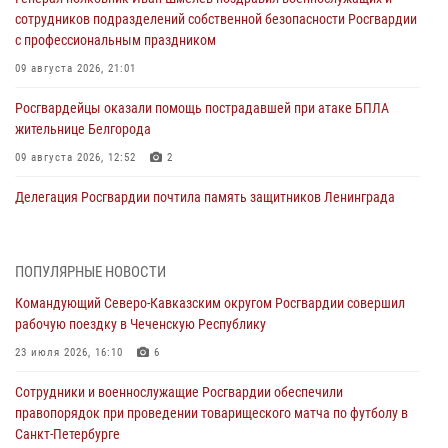
сотрудников подразделений собственной безопасности Росгвардии
с профессиональным праздником
09 августа 2026, 21:01
Росгвардейцы оказали помощь пострадавшей при атаке БПЛА
жительнице Белгорода
09 августа 2026, 12:52
2
Делегация Росгвардии почтила память защитников Ленинграда
09 августа 2026, 11:12
6
«Я расскажу вам о Герое»: подвиг Героя России Сергея Перца
ПОПУЛЯРНЫЕ НОВОСТИ
(видео)
Командующий Северо-Кавказским округом Росгвардии совершил
09 августа 2026, 11:00
1
рабочую поездку в Чеченскую Республику
Росгвардейцы в зоне СВО передали подарки детям и помогли
23 июля 2026, 16:10
6
нуждающимся гражданам
Сотрудники и военнослужащие Росгвардии обеспечили
09 августа 2026, 09:00
правопорядок при проведении товарищеского матча по футболу в
Санкт-Петербурге
В Чеченской Республике пожарные расчеты Росгвардии и МЧС