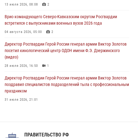
отработали межведомственное взаимодействие
13 июля 2026, 08:08
2
09 августа 2026, 08:00
2
Врио командующего Северо-Кавказским округом Росгвардии
встретился с выпускниками военных вузов 2026 года
В Центральных регионах России продолжается ведомственная
акция «Каникулы с Росгвардией»
04 августа 2026, 05:00
2
09 августа 2026, 08:00
8
Директор Росгвардии Герой России генерал армии Виктор Золотов
посетил кинологический центр ОДОН имени Ф.Э. Дзержинского
(видео)
28 июля 2026, 16:50
1
Директор Росгвардии Герой России генерал армии Виктор Золотов
поздравил специалистов подразделений тыла с профессиональным
праздником
31 июля 2026, 21:01
В ОГВ(с) завершилась служебная командировка сотрудников ОМОН
Росгвардии
20 июля 2026, 09:25
3
ПРАВИТЕЛЬСТВО РФ