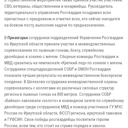
СВО, ветераны, общественники и юнармейцы. Руководитель
территориального управления Росгвардии поздравил всех
причастных с праздником и отметил всех, кто сейчас находится
на боевом посту, выполняя задачи по предназначению.
В
Приангарье
сотрудники подразделений Управления Росгвардии
по Иркутской области приняли участие в межведомственных
соревнованиях по лыжным гонкам, боксу, служебному
двоеборью и хоккею с мячом. Сборные команды Росгвардии и
МВД сразились на чемпионате «Крепкий лед» по хоккею с мячом.
Сотрудники спецподразделений СОБР и ОМОН Росгвардии
показали лучшие результаты на межведомственном боксерском
поединке. В Шелехове сотрудники вневедомственной охраны
соревновались с коллегами из различных силовых структур
региона в лыжных гонках на 800 метров. Сотрудники СОБР
«Байкал» завоевали «золото» в командном зачете по служебному
двоеборью среди сотрудников МВД и команд-участников ГУ МЧС
России по Иркутской области, ФССП региона, иркутской таможни
и ГУФСИН. Свои победы росгвардейцы посвятили героям
России, всем тем, кто стоит на страже порядка и закона.