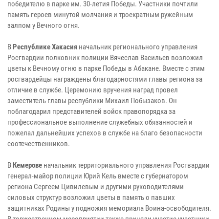
победителю в парке им. 30-летия Победы. Участники почтили
память героев минутой молчания и троекратным ружейным
залпом у Вечного огня.
В
Республике Хакасия
начальник регионального управления
Росгвардии полковник полиции Вячеслав Васильев возложил
цветы к Вечному огню в парке Победы в Абакане. Вместе с этим
росгвардейцы награждены благодарностями главы региона за
отличие в службе. Церемонию вручения наград провел
заместитель главы республики Михаил Побызаков. Он
поблагодарил представителей войск правопорядка за
профессиональное выполнение служебных обязанностей и
пожелал дальнейших успехов в службе на благо безопасности
соотечественников.
В
Кемерове
начальник территориального управления Росгвардии
генерал-майор полиции Юрий Кель вместе с губернатором
региона Сергеем Цивилевым и другими руководителями
силовых структур возложил цветы в память о павших
защитниках Родины у подножия мемориала Воина-освободителя.
В торжественном мероприятии также приняли участие участники