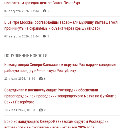
пистолетом граждан центре Санкт-Петербурга
07 августа 2026, 08:33
2
В центре Москвы росгвардейцы задержали мужчину, пытавшегося
проникнуть на охраняемый объект через крышу (видео)
07 августа 2026, 08:04
1
Для подразделений Росгвардии, принимающих участие в
специальной военной операции, переданы специальные
ПОПУЛЯРНЫЕ НОВОСТИ
автомобили
Командующий Северо-Кавказским округом Росгвардии совершил
07 августа 2026, 07:53
4
рабочую поездку в Чеченскую Республику
При содействии СОБР Росгвардии в Иркутской области задержаны
23 июля 2026, 16:10
6
подозреваемые в коммерческом подкупе (видео)
Сотрудники и военнослужащие Росгвардии обеспечили
07 августа 2026, 07:51
1
правопорядок при проведении товарищеского матча по футболу в
Санкт-Петербурге
Завершился чемпионат Сибирского ордена Жукова округа
Росгвардии по служебно-боевой стрельбе
13 июля 2026, 08:08
2
07 августа 2026, 07:45
9
Врио командующего Северо-Кавказским округом Росгвардии
встретился с выпускниками военных вузов 2026 года