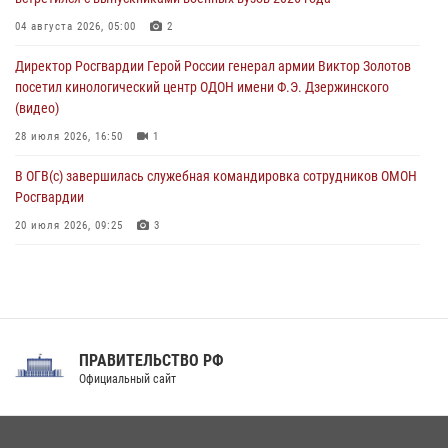
Застрявшую в плуге трактора мину уничтожили росгвардейцы на
Кубани
04 августа 2026, 05:00
2
07 августа 2026, 06:49
1
Директор Росгвардии Герой России генерал армии Виктор Золотов
посетил кинологический центр ОДОН имени Ф.Э. Дзержинского
(видео)
28 июля 2026, 16:50
1
В ОГВ(с) завершилась служебная командировка сотрудников ОМОН
Росгвардии
20 июля 2026, 09:25
3
Директор Росгвардии Герой России генерал армии Виктор Золотов
поздравил специалистов подразделений тыла с профессиональным
праздником
31 июля 2026, 21:01
ПРАВИТЕЛЬСТВО РФ
Праздник «Один день с Росгвардией» к 105-летию Центрального
Официальный сайт
округа прошел на Поклонной горе
18 июля 2026, 13:43
15
1