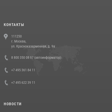
При силовой поддержке СОБР Росгвардии в Иркутской области
повели рейды по соблюдению миграционного законодательства
(видео)
30 июля 2026, 08:00
1
КОНТАКТЫ
В Челябинске росгвардейцы задержали злоумышленников,
111250
напавших на бригаду скорой помощи (видео)
г. Москва,
14 июля 2026, 12:20
1
ул. Красноказарменная, д. 9а
В Росгвардии прошла военно-научная конференция по обобщению
8 800 350 08 97 (автоинформатор)
боевого опыта
08 июля 2026, 07:01
+7 495 361 84 11
+7 495 622 39 11
НОВОСТИ