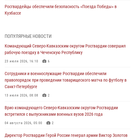
Росгвардейцы обеспечили безопасность «Поезда Победы» в
Кузбассе
08 августа 2026, 07:00
Военнослужащие Софринской бригады Росгвардии встретились с
ПОПУЛЯРНЫЕ НОВОСТИ
участником патриотического проекта «Дорогой Ломоносова —
Командующий Северо-Кавказским округом Росгвардии совершил
дорогой к Победе в СВО» (видео)
рабочую поездку в Чеченскую Республику
08 августа 2026, 07:00
2
1
23 июля 2026, 16:10
6
В Москве росгвардейцы оказали помощь медикам и девушке с
Сотрудники и военнослужащие Росгвардии обеспечили
ограниченными возможностями здоровья (видео)
правопорядок при проведении товарищеского матча по футболу в
08 августа 2026, 06:32
1
Санкт-Петербурге
Спецназ Росгвардии в Марий Эл почтил память товарища на
13 июля 2026, 08:08
2
тактическом турнире (видео)
Врио командующего Северо-Кавказским округом Росгвардии
08 августа 2026, 06:15
9
1
встретился с выпускниками военных вузов 2026 года
День физкультурника в Уральском округе Росгвардии отметили
04 августа 2026, 05:00
2
турнирами, мастер-классами и легкоатлетическими забегами
Директор Росгвардии Герой России генерал армии Виктор Золотов
08 августа 2026, 06:03
9