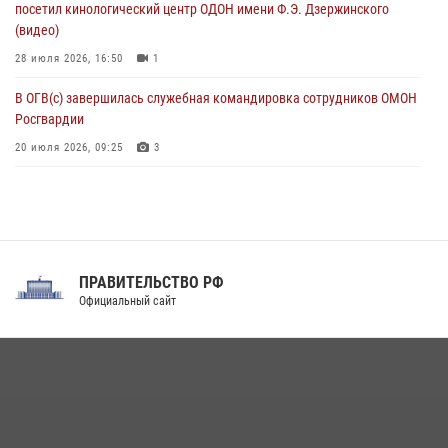
посетил кинологический центр ОДОН имени Ф.Э. Дзержинского
(видео)
28 июля 2026, 16:50
1
В ОГВ(с) завершилась служебная командировка сотрудников ОМОН
Росгвардии
20 июля 2026, 09:25
3
Директор Росгвардии Герой России генерал армии Виктор Золотов
поздравил специалистов подразделений тыла с профессиональным
праздником
31 июля 2026, 21:01
ПРАВИТЕЛЬСТВО РФ
Праздник «Один день с Росгвардией» к 105-летию Центрального
Официальный сайт
округа прошел на Поклонной горе
18 июля 2026, 13:43
15
1
При силовой поддержке СОБР Росгвардии в Иркутской области
повели рейды по соблюдению миграционного законодательства
(видео)