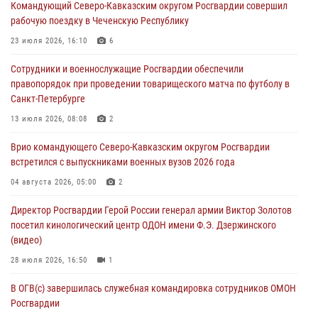
Командующий Северо-Кавказским округом Росгвардии совершил
08 августа 2026, 07:00
рабочую поездку в Чеченскую Республику
Военнослужащие Софринской бригады Росгвардии встретились с
23 июля 2026, 16:10
6
участником патриотического проекта «Дорогой Ломоносова —
Сотрудники и военнослужащие Росгвардии обеспечили
дорогой к Победе в СВО» (видео)
правопорядок при проведении товарищеского матча по футболу в
08 августа 2026, 07:00
2
1
Санкт-Петербурге
В Кабардино-Балкарии сотрудники Росгвардии провели турнир по
13 июля 2026, 08:08
2
настольному теннису ко Дню физкультурника
Врио командующего Северо-Кавказским округом Росгвардии
08 августа 2026, 07:00
встретился с выпускниками военных вузов 2026 года
В Москве росгвардейцы оказали помощь медикам и девушке с
04 августа 2026, 05:00
2
ограниченными возможностями здоровья (видео)
Директор Росгвардии Герой России генерал армии Виктор Золотов
08 августа 2026, 06:32
1
посетил кинологический центр ОДОН имени Ф.Э. Дзержинского
(видео)
28 июля 2026, 16:50
1
В ОГВ(с) завершилась служебная командировка сотрудников ОМОН
Росгвардии