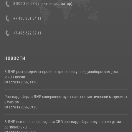
8 800 350 08 97 (автоинформатор)
генерала армии Виктора Золотова с заместителем полномочного
представителя Президента Российской Федерации в Северо-
Кавказском федеральном округе Виталием Кузнецовым
+7 495 361 84 11
30 июля 2026, 15:35
4
+7 495 622 39 11
НОВОСТИ
В ЛНР росгвардейцы провели тренировку по единоборствам для
юных воспит...
08 августа 2026, 13:00
Росгвардейцы в ЛНР совершенствуют навыки тактической медицины
с учетом...
08 августа 2026, 09:00
В ДНР выполняющие задачи СВО росгвардейцы получают из дома
региональны...