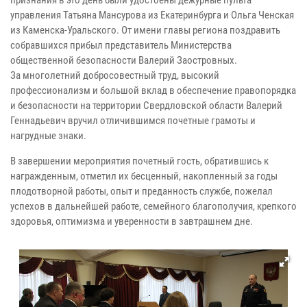
признания в это день были удостоены дежурные пульта
управления Татьяна Мансурова из Екатеринбурга и Ольга Ченская
из Каменска-Уральского. От имени главы региона поздравить
собравшихся прибыл представитель Министерства
общественной безопасности Валерий Заостровных.
За многолетний добросовестный труд, высокий
профессионализм и большой вклад в обеспечение правопорядка
и безопасности на территории Свердловской области Валерий
Геннадьевич вручил отличившимся почетные грамоты и
нагрудные знаки.
В завершении мероприятия почетный гость, обратившись к
награжденным, отметил их бесценный, накопленный за годы
плодотворной работы, опыт и преданность службе, пожелал
успехов в дальнейшей работе, семейного благополучия, крепкого
здоровья, оптимизма и уверенности в завтрашнем дне.