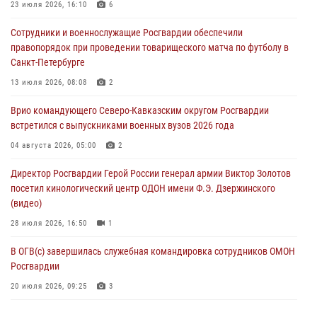
23 июля 2026, 16:10
6
Сотрудники Росгвардии присоединились к утренней разминке у
Сотрудники и военнослужащие Росгвардии обеспечили
стен музея истории космонавтики в Калуге
правопорядок при проведении товарищеского матча по футболу в
08 августа 2026, 09:29
2
Санкт-Петербурге
В Северо-Западном округе Росгвардии продолжаются мероприятия
13 июля 2026, 08:08
2
в честь юбилея ведомства
Врио командующего Северо-Кавказским округом Росгвардии
08 августа 2026, 09:03
1
встретился с выпускниками военных вузов 2026 года
Росгвардейцы в ЛНР совершенствуют навыки тактической
04 августа 2026, 05:00
2
медицины с учетом опыта СВО
Директор Росгвардии Герой России генерал армии Виктор Золотов
08 августа 2026, 09:00
2
посетил кинологический центр ОДОН имени Ф.Э. Дзержинского
(видео)
28 июля 2026, 16:50
1
В ОГВ(с) завершилась служебная командировка сотрудников ОМОН
Росгвардии
20 июля 2026, 09:25
3
Директор Росгвардии Герой России генерал армии Виктор Золотов