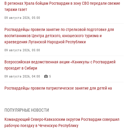
В регионах Урала бойцам Росгвардии в зону СВО передали свежие
тиражи газет
09 августа 2026, 05:00
Росгвардейцы провели занятие по стрелковой подготовке для
воспитанников Центра детского, юношеского туризма и
краеведения Луганской Народной Республики
09 августа 2026, 05:00
Всероссийская ведомственная акции «Каникулы с Росгвардией
проходит в Сибири
09 августа 2026, 04:00
5
Росгвардейцы провели патриотическое занятие для детей на
Поклонной горе в Москве (видео)
08 августа 2026, 14:10
3
1
ПОПУЛЯРНЫЕ НОВОСТИ
В ЛНР росгвардейцы провели тренировку по единоборствам для
Командующий Северо-Кавказским округом Росгвардии совершил
юных воспитанников спортивной школы
рабочую поездку в Чеченскую Республику
08 августа 2026, 13:00
1