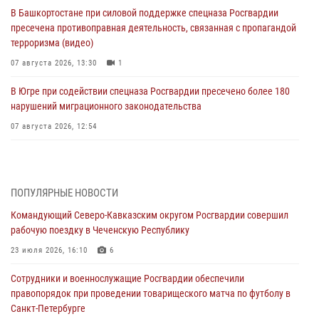
В Башкортостане при силовой поддержке спецназа Росгвардии
пресечена противоправная деятельность, связанная с пропагандой
терроризма (видео)
07 августа 2026, 13:30
1
В Югре при содействии спецназа Росгвардии пресечено более 180
нарушений миграционного законодательства
07 августа 2026, 12:54
Тонувшего ребенка спас росгвардеец в Краснодарском крае
07 августа 2026, 12:37
ПОПУЛЯРНЫЕ НОВОСТИ
Юные гости из летних лагерей посетили кинологический центр
Командующий Северо-Кавказским округом Росгвардии совершил
Росгвардии (видео)
рабочую поездку в Чеченскую Республику
07 августа 2026, 12:20
3
1
23 июля 2026, 16:10
6
Представители ФСБ России по Уральскому округу Росгвардии и
Сотрудники и военнослужащие Росгвардии обеспечили
ветераны военной контрразведки почтили память Николая
правопорядок при проведении товарищеского матча по футболу в
Кузнецова
Санкт-Петербурге
07 августа 2026, 12:00
4