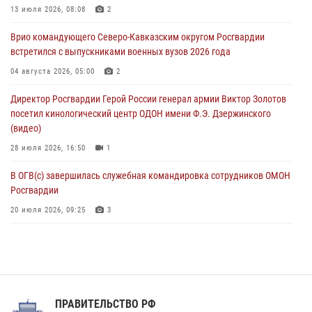
13 июля 2026, 08:08
2
Ветеран войск правопорядка генерал-майор Иван Пияшев – герой
Врио командующего Северо-Кавказским округом Росгвардии
выпуска «Легенды армии с Александром Маршалом»
встретился с выпускниками военных вузов 2026 года
07 августа 2026, 12:00
04 августа 2026, 05:00
2
Росгвардейцы пресекли попытку руферов подняться на крышу
Директор Росгвардии Герой России генерал армии Виктор Золотов
Смольного собора в Санкт-Петербурге (видео)
посетил кинологический центр ОДОН имени Ф.Э. Дзержинского
07 августа 2026, 11:34
3
1
(видео)
28 июля 2026, 16:50
1
В ОГВ(с) завершилась служебная командировка сотрудников ОМОН
Росгвардии
20 июля 2026, 09:25
3
Директор Росгвардии Герой России генерал армии Виктор Золотов
поздравил специалистов подразделений тыла с профессиональным
праздником
31 июля 2026, 21:01
ПРАВИТЕЛЬСТВО РФ