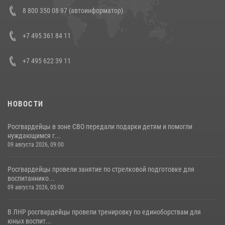
Состоялась рабочая встреча директора Росгвардии Героя России
8 800 350 08 97 (автоинформатор)
генерала армии Виктора Золотова с заместителем полномочного
представителя Президента Российской Федерации в Северо-
Кавказском федеральном округе Виталием Кузнецовым
+7 495 361 84 11
30 июля 2026, 15:35
4
+7 495 622 39 11
НОВОСТИ
Росгвардейцы в зоне СВО передали подарки детям и помогли
нуждающимся г...
09 августа 2026, 09:00
Росгвардейцы провели занятие по стрелковой подготовке для
воспитаннико...
09 августа 2026, 05:00
В ЛНР росгвардейцы провели тренировку по единоборствам для
юных воспит...