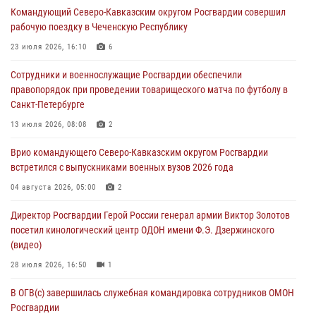
Командующий Северо-Кавказским округом Росгвардии совершил
краеведения Луганской Народной Республики
рабочую поездку в Чеченскую Республику
09 августа 2026, 05:00
23 июля 2026, 16:10
6
Всероссийская ведомственная акции «Каникулы с Росгвардией
Сотрудники и военнослужащие Росгвардии обеспечили
проходит в Сибири
правопорядок при проведении товарищеского матча по футболу в
09 августа 2026, 04:00
5
Санкт-Петербурге
Росгвардейцы провели патриотическое занятие для детей на
13 июля 2026, 08:08
2
Поклонной горе в Москве (видео)
Врио командующего Северо-Кавказским округом Росгвардии
08 августа 2026, 14:10
3
1
встретился с выпускниками военных вузов 2026 года
В ЛНР росгвардейцы провели тренировку по единоборствам для
04 августа 2026, 05:00
2
юных воспитанников спортивной школы
Директор Росгвардии Герой России генерал армии Виктор Золотов
08 августа 2026, 13:00
1
посетил кинологический центр ОДОН имени Ф.Э. Дзержинского
(видео)
28 июля 2026, 16:50
1
В ОГВ(с) завершилась служебная командировка сотрудников ОМОН
Росгвардии