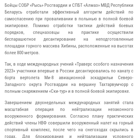
Бойцы СОБР «Рысь» Росгвардии и СПБТ «Алмаз» МВД Республики
Беларусь отработали эффективный алгоритм действий по
самоспасению при проваливании в полынью в полной боевой
экипировке. Помимо отработки тактики действий боевых
порядков, спецназовцы на практике осуществили
беспарашютное десантирование на неподготовленные
площадки горного массива Хибины, расположенные на высотах
более 800 метров.
Так, в ходе международных учений «Траверс особого назначения
2023» участники впервые в России десантировались по канату с
борта вертолета Ми-8 авиационной эскадрильи Северо-
Западного округа Росгвардии на вершину Тахтарвумчорр с
полным снаряжением «Ски-тур» и в полной боевой экипировке.
Завершением двухнедельных международных занятий стала
масштабная операция по нейтрализации незаконного
вооруженного формирования. Согласно плану практических
действий члены НВФ совершили вооруженный налет на горный
спортивный комплекс, после чего на снегоходах скрылись в
горах. Для блокирования и нейтрализации условного