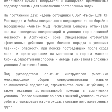
технических средств, вооружения и экипировки, применяемых
подразделениями для выполнения поставленных задач.
На протяжении двух недель сотрудники СОБР «Рысь» ЦСН СР
Росгвардии и бойцы специального подразделения по борьбе с
терроризмом «Алмаз» МВД Республики Беларусь оттачивали
навыки проведения спецопераций в условиях горно-лесистой
местности в Арктической зоне. Спецназовцы отработали
эффективные действия групп боевого порядка в условиях
лавинной опасности, при поиске пострадавших после схода
лавин и ориентировании на местности в горном массиве
Хибины, отрабатывали способы и методы выживания в сложных
условиях Арктической зоны.
Под руководством опытных инструкторов участники
международных сборов совершенствовали навыки
альпинистской подготовки, строительства снежных убежищ, а
также оказания догоспитальной помощи в арктических
условиях. Особое внимание во время занятий уделялось тактике
работы спецназовцев на снегоходах в составе мотоманевренных
групп.