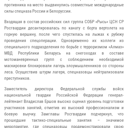
противника на место выдвинулись совместные международные
силы спецназа России и Белоруссии.
Входящая в состав российских сил группа СОБР «Рысь» ЦСН СР
Росгвардии десантировалась по канату с борта вертолета на
горную вершину, после чего спустилась на лыжах к рубежу
проведения спецоперации. Одновременно их коллеги из
специального подразделения по борьбе с терроризмом «Алмаз»
МВД Республики Беларусь на снегоходах в составе
мотоманевренных групп с соблюдением необходимой
маскировки блокировали лагерь злоумышленников со стороны
леса. Осуществив штурм лагеря, спецназовцы нейтрализовали
преступников.
Заместитель директора Федеральной службы войск
национальной гвардии Российской Федерации генерал-
лейтенант Владислав Ершов высоко оценил уровень подготовки
участников занятий, отметив их высокий профессионализм и
боевую выучку. Замглавы Росгвардии подчеркнул, что
прошедшие тактико-специальные занятия – значимое
мероприятие, где спецназовцы продемонстрировали свою