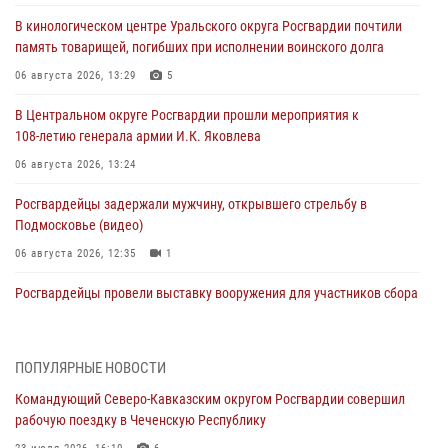
В кинологическом центре Уральского округа Росгвардии почтили
память товарищей, погибших при исполнении воинского долга
06 августа 2026, 13:29
5
В Центральном округе Росгвардии прошли мероприятия к
108‑летию генерала армии И.К. Яковлева
06 августа 2026, 13:24
Росгвардейцы задержали мужчину, открывшего стрельбу в
Подмосковье (видео)
06 августа 2026, 12:35
1
Росгвардейцы провели выставку вооружения для участников сбора
«Гвардеец» в Пензе (видео)
06 августа 2026, 12:00
2
1
ПОПУЛЯРНЫЕ НОВОСТИ
В Курске росгвардейцы приняли участие в митинге, посвященном
Командующий Северо-Кавказским округом Росгвардии совершил
второй годовщине вторжения ВСУ на территорию области
рабочую поездку в Чеченскую Республику
06 августа 2026, 11:56
4