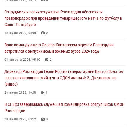
23 июля 2026, 16:10
6
В Санкт-Петербурге наряд Росгвардии задержал правонарушителя,
Сотрудники и военнослужащие Росгвардии обеспечили
угрожавшего подростку травматическим пистолетом
правопорядок при проведении товарищеского матча по футболу в
06 августа 2026, 11:33
1
Санкт-Петербурге
В Зауралье при содействии СОБР Росгвардии ликвидирована
13 июля 2026, 08:08
2
крупная нарколаборатория
Врио командующего Северо-Кавказским округом Росгвардии
06 августа 2026, 11:27
встретился с выпускниками военных вузов 2026 года
В Москве росгвардейцы задержали троих мужчин, устроивших
04 августа 2026, 05:00
2
пьяный дебош в баре (видео)
Директор Росгвардии Герой России генерал армии Виктор Золотов
06 августа 2026, 11:20
1
посетил кинологический центр ОДОН имени Ф.Э. Дзержинского
(видео)
28 июля 2026, 16:50
1
В ОГВ(с) завершилась служебная командировка сотрудников ОМОН
Росгвардии
20 июля 2026, 09:25
3
Директор Росгвардии Герой России генерал армии Виктор Золотов