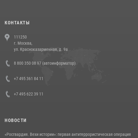
повели рейды по соблюдению миграционного законодательства
(видео)
30 июля 2026, 08:00
1
КОНТАКТЫ
В Челябинске росгвардейцы задержали злоумышленников,
111250
напавших на бригаду скорой помощи (видео)
г. Москва,
14 июля 2026, 12:20
1
ул. Красноказарменная, д. 9а
В Росгвардии прошла военно-научная конференция по обобщению
8 800 350 08 97 (автоинформатор)
боевого опыта
08 июля 2026, 07:01
+7 495 361 84 11
+7 495 622 39 11
НОВОСТИ
«Росгвардия. Вехи истории»: первая антитеррористическая операция