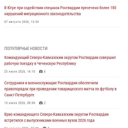
В Югре при содействии спецназа Росгвардии пресечено более 180
нарушений миграционного законодательства
07 августа 2026, 12:54
Тонувшего ребенка спас росгвардеец в Краснодарском крае
07 августа 2026, 12:37
ПОПУЛЯРНЫЕ НОВОСТИ
Юные гости из летних лагерей посетили кинологический центр
Командующий Северо-Кавказским округом Росгвардии совершил
Росгвардии (видео)
рабочую поездку в Чеченскую Республику
07 августа 2026, 12:20
3
1
23 июля 2026, 16:10
6
Представители ФСБ России по Уральскому округу Росгвардии и
Сотрудники и военнослужащие Росгвардии обеспечили
ветераны военной контрразведки почтили память Николая
правопорядок при проведении товарищеского матча по футболу в
Кузнецова
Санкт-Петербурге
07 августа 2026, 12:00
4
13 июля 2026, 08:08
2
Ветеран войск правопорядка генерал-майор Иван Пияшев – герой
Врио командующего Северо-Кавказским округом Росгвардии
выпуска «Легенды армии с Александром Маршалом»
встретился с выпускниками военных вузов 2026 года
07 августа 2026, 12:00