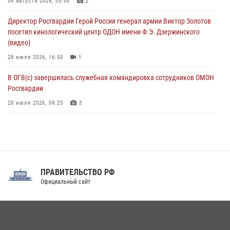
04 августа 2026, 05:00
2
Росгвардейцы пресекли попытку руферов подняться на крышу
Директор Росгвардии Герой России генерал армии Виктор Золотов
Смольного собора в Санкт-Петербурге (видео)
посетил кинологический центр ОДОН имени Ф.Э. Дзержинского
07 августа 2026, 11:34
3
1
(видео)
28 июля 2026, 16:50
1
В ОГВ(с) завершилась служебная командировка сотрудников ОМОН
Росгвардии
20 июля 2026, 09:25
3
Директор Росгвардии Герой России генерал армии Виктор Золотов
поздравил специалистов подразделений тыла с профессиональным
праздником
31 июля 2026, 21:01
ПРАВИТЕЛЬСТВО РФ
Праздник «Один день с Росгвардией» к 105-летию Центрального
Официальный сайт
округа прошел на Поклонной горе
18 июля 2026, 13:43
15
1
При силовой поддержке СОБР Росгвардии в Иркутской области