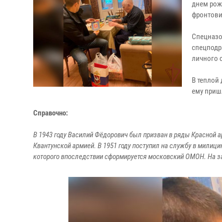
днем рож
фронтови
Спецназо
спецподр
личного 
В теплой
ему приш
Справочно:
В 1943 году Василий Фёдорович был призван в ряды Красной ар
Квантунской армией. В 1951 году поступил на службу в милици
которого впоследствии сформируется московский ОМОН. На за