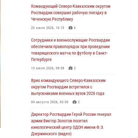
Сотрудники и военнослужащие Росгвардии
Командующий Северо-Кавказским округом
обеспечили правопорядок при проведении
Росгвардии совершил рабочую поездку в
матча Кубка России по футболу в Санкт-
Чеченскую Республику
Петербурге
23 июля 2026, 16:10
6
06 августа 2026, 07:03
3
Сотрудники и военнослужащие Росгвардии
В Грозном военнослужащие Росгвардии
обеспечили правопорядок при проведении
присоединились к всероссийской донорской
товарищеского матча по футболу в Санкт-
акции «От сердца к сердцу»
Петербурге
06 августа 2026, 06:30
13 июля 2026, 08:08
2
В Бурятии и Приамурье росгвардейцы
Врио командующего Северо-Кавказским
задержали подозреваемых в незаконном
округом Росгвардии встретился с
обороте наркотиков
выпускниками военных вузов 2026 года
06 августа 2026, 06:15
04 августа 2026, 05:00
2
На Сахалине при участии СОБР Росгвардии
Директор Росгвардии Герой России генерал
пресекли нелегальную добычу биоресурсов
армии Виктор Золотов посетил
кинологический центр ОДОН имени Ф.Э.
06 августа 2026, 05:12
Дзержинского (видео)