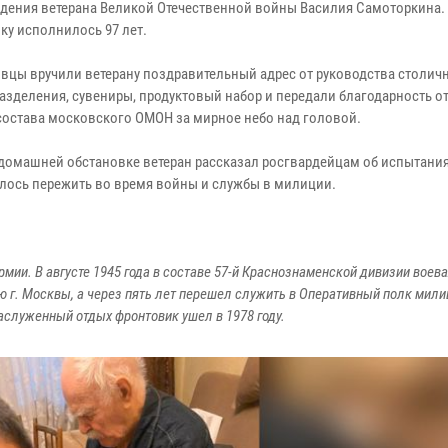
дения ветерана Великой Отечественной войны Василия Самоторкина. 
ку исполнилось 97 лет.
вцы вручили ветерану поздравительный адрес от руководства столич
азделения, сувениры, продуктовый набор и передали благодарность от
состава московского ОМОН за мирное небо над головой.
 домашней обстановке ветеран рассказал росгвардейцам об испытания
лось пережить во время войны и службы в милиции.
мии. В августе 1945 года в составе 57-й Краснознаменской дивизии воева
ю г. Москвы, а через пять лет перешел служить в Оперативный полк мили
служенный отдых фронтовик ушел в 1978 году.