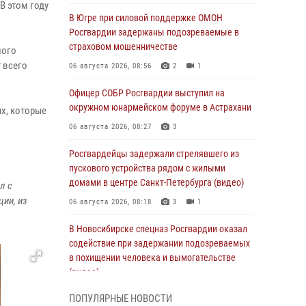
В этом году
В Югре при силовой поддержке ОМОН
Росгвардии задержаны подозреваемые в
страховом мошенничестве
ного
 всего
06 августа 2026, 08:56
2
1
Офицер СОБР Росгвардии выступил на
окружном юнармейском форуме в Астрахани
х, которые
06 августа 2026, 08:27
3
Росгвардейцы задержали стрелявшего из
пускового устройства рядом с жилыми
домами в центре Санкт-Петербурга (видео)
л с
ции, из
06 августа 2026, 08:18
3
1
В Новосибирске спецназ Росгвардии оказал
содействие при задержании подозреваемых
в похищении человека и вымогательстве
(видео)
06 августа 2026, 07:09
1
ПОПУЛЯРНЫЕ НОВОСТИ