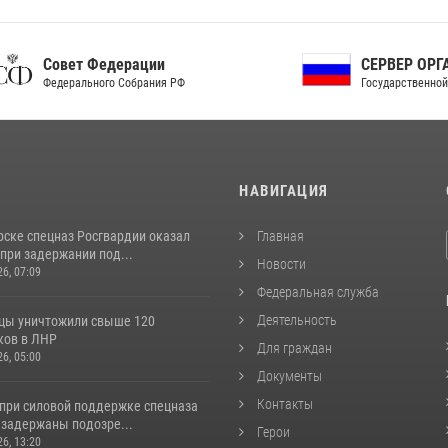
ет Федерации
СЕРВЕР ОРГАНОВ
рального Собрания РФ
Государственной власти РФ
И
НАВИГАЦИЯ
рске спецназ Росгвардии оказал
Главная
при задержании под...
Новости
26, 07:09
Федеральная служба
Деятельность
цы уничтожили свыше 120
ков в ЛНР
Для граждан
26, 05:00
Документы
Контакты
 при силовой поддержке спецназа
 задержаны подозре...
Герои
26, 13:20