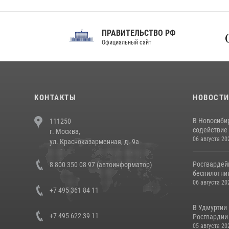
ПРАВИТЕЛЬСТВО РФ
Сов
Официальный сайт
Феде
КОНТАКТЫ
НОВОСТ
В Новосиби
111250
содействие 
г. Москва,
06 августа 20
ул. Красноказарменная, д. 9а
Росгвардей
8 800 350 08 97 (автоинформатор)
беспилотни
06 августа 20
+7 495 361 84 11
В Удмуртии
+7 495 622 39 11
Росгвардии
05 августа 20