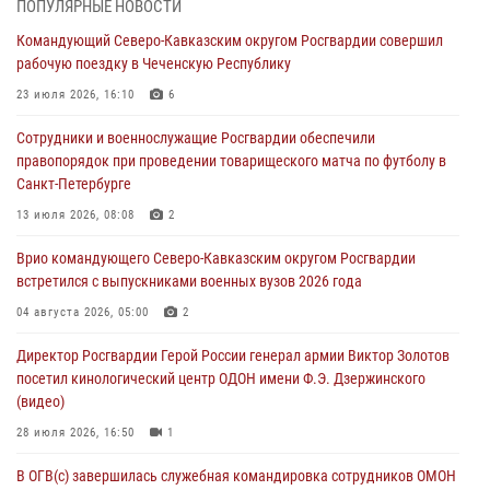
ПОПУЛЯРНЫЕ НОВОСТИ
06 августа 2026, 13:24
Командующий Северо-Кавказским округом Росгвардии совершил
рабочую поездку в Чеченскую Республику
Росгвардейцы задержали мужчину, открывшего стрельбу в
Подмосковье (видео)
23 июля 2026, 16:10
6
06 августа 2026, 12:35
1
Сотрудники и военнослужащие Росгвардии обеспечили
правопорядок при проведении товарищеского матча по футболу в
Росгвардейцы провели выставку вооружения для участников сбора
Санкт-Петербурге
«Гвардеец» в Пензе (видео)
13 июля 2026, 08:08
2
06 августа 2026, 12:00
2
1
Врио командующего Северо-Кавказским округом Росгвардии
В Курске росгвардейцы приняли участие в митинге, посвященном
встретился с выпускниками военных вузов 2026 года
второй годовщине вторжения ВСУ на территорию области
04 августа 2026, 05:00
2
06 августа 2026, 11:56
4
Директор Росгвардии Герой России генерал армии Виктор Золотов
В Санкт-Петербурге наряд Росгвардии задержал правонарушителя,
посетил кинологический центр ОДОН имени Ф.Э. Дзержинского
угрожавшего подростку травматическим пистолетом
(видео)
06 августа 2026, 11:33
1
28 июля 2026, 16:50
1
В ОГВ(с) завершилась служебная командировка сотрудников ОМОН