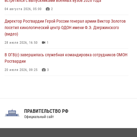
встретился с выпускниками военных вузов 2026 года
07 августа 2026, 12:54
04 августа 2026, 05:00
2
Тонувшего ребенка спас росгвардеец в Краснодарском крае
Директор Росгвардии Герой России генерал армии Виктор Золотов
07 августа 2026, 12:37
посетил кинологический центр ОДОН имени Ф.Э. Дзержинского
(видео)
28 июля 2026, 16:50
1
В ОГВ(с) завершилась служебная командировка сотрудников ОМОН
Росгвардии
20 июля 2026, 09:25
3
Директор Росгвардии Герой России генерал армии Виктор Золотов
поздравил специалистов подразделений тыла с профессиональным
праздником
31 июля 2026, 21:01
ПРАВИТЕЛЬСТВО РФ
Праздник «Один день с Росгвардией» к 105-летию Центрального
Официальный сайт
округа прошел на Поклонной горе
18 июля 2026, 13:43
15
1