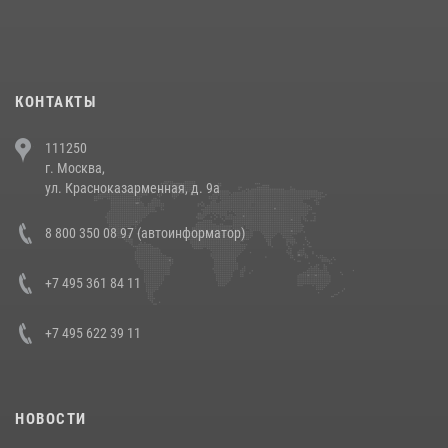
При силовой поддержке СОБР Росгвардии в Иркутской области
повели рейды по соблюдению миграционного законодательства
(видео)
30 июля 2026, 08:00
1
КОНТАКТЫ
В Челябинске росгвардейцы задержали злоумышленников,
111250
напавших на бригаду скорой помощи (видео)
г. Москва,
14 июля 2026, 12:20
1
ул. Красноказарменная, д. 9а
В Росгвардии прошла военно-научная конференция по обобщению
8 800 350 08 97 (автоинформатор)
боевого опыта
08 июля 2026, 07:01
+7 495 361 84 11
+7 495 622 39 11
НОВОСТИ