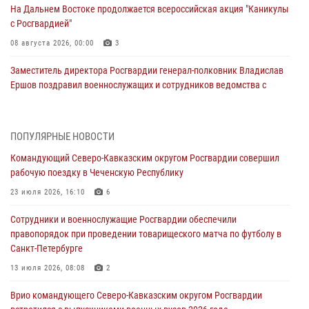
На Дальнем Востоке продолжается всероссийская акция "Каникулы
с Росгвардией"
08 августа 2026, 00:00
3
Заместитель директора Росгвардии генерал-полковник Владислав
Ершов поздравил военнослужащих и сотрудников ведомства с
Днем физкультурника
07 августа 2026, 21:01
ПОПУЛЯРНЫЕ НОВОСТИ
«Росгвардия. Вехи истории»: первая антитеррористическая
Командующий Северо-Кавказским округом Росгвардии совершил
операция войск правопорядка
рабочую поездку в Чеченскую Республику
07 августа 2026, 15:28
1
23 июля 2026, 16:10
6
В Башкортостане при силовой поддержке спецназа Росгвардии
Сотрудники и военнослужащие Росгвардии обеспечили
пресечена противоправная деятельность, связанная с пропагандой
правопорядок при проведении товарищеского матча по футболу в
терроризма (видео)
Санкт-Петербурге
07 августа 2026, 13:30
1
13 июля 2026, 08:08
2
В Югре при содействии спецназа Росгвардии пресечено более 180
Врио командующего Северо-Кавказским округом Росгвардии
нарушений миграционного законодательства