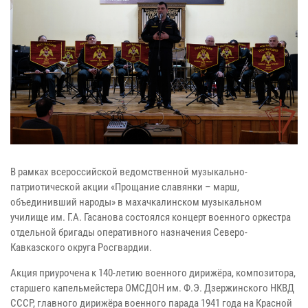
В рамках всероссийской ведомственной музыкально-
патриотической акции «Прощание славянки – марш,
объединивший народы» в махачкалинском музыкальном
училище им. Г.А. Гасанова состоялся концерт военного оркестра
отдельной бригады оперативного назначения Северо-
Кавказского округа Росгвардии.
Акция приурочена к 140-летию военного дирижёра, композитора,
старшего капельмейстера ОМСДОН им. Ф.Э. Дзержинского НКВД
СССР, главного дирижёра военного парада 1941 года на Красной