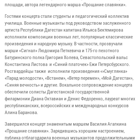
площади, автора легендарного марша «Прощание славянки».
Гостями концерта стали студенты и педагогический коллектив
училища. Военные музыканты под руководством заслуженного
артиста Республики Дагестан капитана Ильяса Бектемирова
исполнили композиции военных лет, популярные классические
произведения и народную музыку. В частности, прозвучали
марши «Сигнал» Людомира Петкевича и 175-го пехотного
Батуринского полка Григория Холева, Севастопольский вальс
Константина Листова и «Синий платочек» Ежи Петерсбурского.
Росгвардейцы также исполнили произведения «»Смуглянка»
«Парад молодости», «Встанем», «Ветер перемен», «Мой Дагестан»,
«Синяя вечность» и другие. Вокальное сопровождение концерта
обеспечили солисты Дагестанской государственной
филармонии Диана Октавиан и Денис Федоренко, лауреат многих
республиканских, всероссийских и международных конкурсов
Алина Баранова.
Завершился концерт знаменитым маршем Василия Агапкина
«Прощание славянки». Зарядившись хорошим настроением,
публика отблагодарила военных музыкантов продолжительными