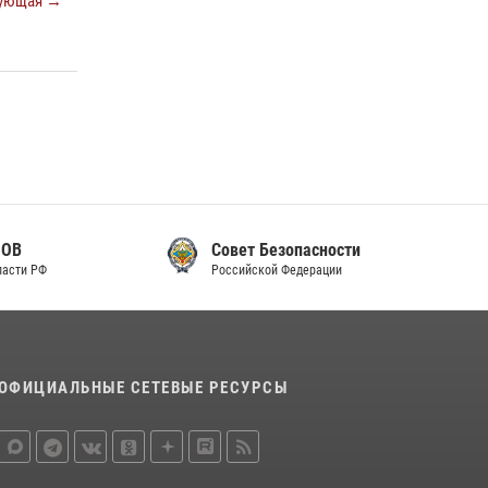
ующая →
законодательства (видео)
30 июля 2026, 08:00
1
В Челябинске росгвардейцы задержали
злоумышленников, напавших на бригаду
скорой помощи (видео)
14 июля 2026, 12:20
1
Состоялась рабочая встреча директора
Росгвардии Героя России генерала армии
Совет Безопасности
Виктора Золотова с заместителем
Российской Федерации
полномочного представителя Президента
Российской Федерации в Северо-Кавказском
федеральном округе Виталием Кузнецовым
30 июля 2026, 15:35
4
ОФИЦИАЛЬНЫЕ СЕТЕВЫЕ РЕСУРСЫ