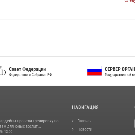
След
ет Федерации
СЕРВЕР ОРГАНОВ
рального Собрания РФ
Государственной власти РФ
И
НАВИГАЦИЯ
вардейцы провели тренировку по
Главная
вам для юных воспит...
Новости
26, 13:00