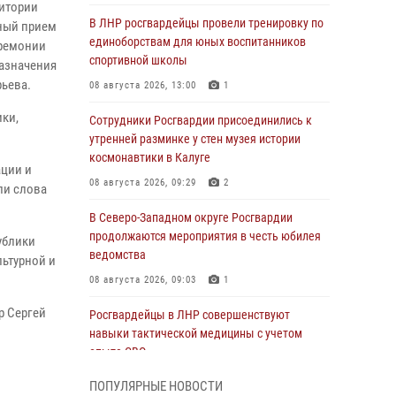
ритории
В ЛНР росгвардейцы провели тренировку по
ный прием
единоборствам для юных воспитанников
еремонии
спортивной школы
назначения
рьева.
08 августа 2026, 13:00
1
ики,
Сотрудники Росгвардии присоединились к
утренней разминке у стен музея истории
космонавтики в Калуге
ации и
08 августа 2026, 09:29
2
ли слова
В Северо-Западном округе Росгвардии
продолжаются мероприятия в честь юбилея
ублики
ведомства
ьтурной и
08 августа 2026, 09:03
1
р Сергей
Росгвардейцы в ЛНР совершенствуют
навыки тактической медицины с учетом
опыта СВО
08 августа 2026, 09:00
2
ПОПУЛЯРНЫЕ НОВОСТИ