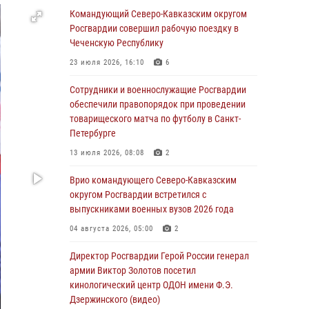
Росгвардейцы обеспечили безопасность
Командующий Северо-Кавказским округом
«Поезда Победы» в Кузбассе
Росгвардии совершил рабочую поездку в
Чеченскую Республику
08 августа 2026, 07:00
23 июля 2026, 16:10
6
Военнослужащие Софринской бригады
Росгвардии встретились с участником
Сотрудники и военнослужащие Росгвардии
патриотического проекта «Дорогой
обеспечили правопорядок при проведении
Ломоносова — дорогой к Победе в СВО»
товарищеского матча по футболу в Санкт-
(видео)
Петербурге
08 августа 2026, 07:00
2
1
13 июля 2026, 08:08
2
ОМОН «Ойрат» Управления Росгвардии по
Врио командующего Северо-Кавказским
Республике Калмыкия исполнилось 20 лет
округом Росгвардии встретился с
выпускниками военных вузов 2026 года
08 августа 2026, 07:00
04 августа 2026, 05:00
2
В Кабардино-Балкарии сотрудники
Росгвардии провели турнир по настольному
Директор Росгвардии Герой России генерал
теннису ко Дню физкультурника
армии Виктор Золотов посетил
кинологический центр ОДОН имени Ф.Э.
08 августа 2026, 07:00
Дзержинского (видео)