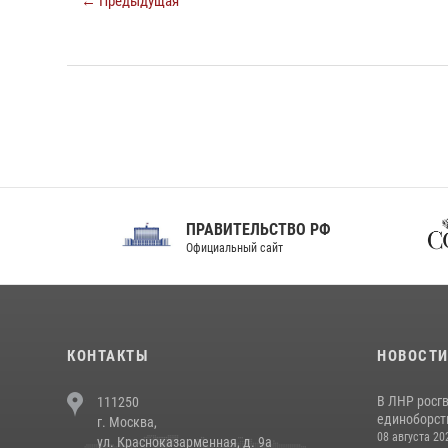
← Предыдущая
ПРАВИТЕЛЬСТВО РФ
Сов
Официальный сайт
Феде
КОНТАКТЫ
НОВОСТ
В ЛНР росг
111250
единоборст
г. Москва,
08 августа 20
ул. Красноказарменная, д. 9а