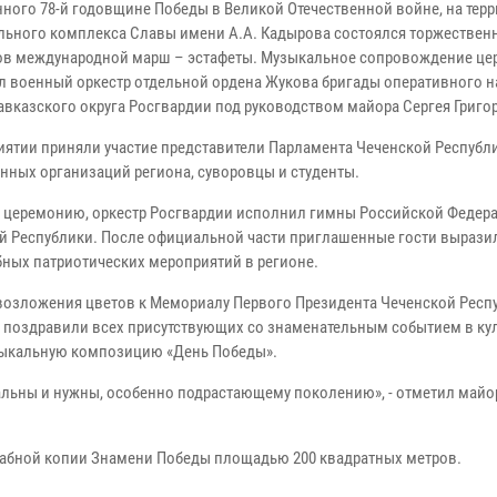
ного 78-й годовщине Победы в Великой Отечественной войне, на тер
ьного комплекса Славы имени А.А. Кадырова состоялся торжествен
ов международной марш – эстафеты. Музыкальное сопровождение ц
л военный оркестр отдельной ордена Жукова бригады оперативного 
авказского округа Росгвардии под руководством майора Сергея Григо
иятии приняли участие представители Парламента Чеченской Республ
нных организаций региона, суворовцы и студенты.
 церемонию, оркестр Росгвардии исполнил гимны Российской Федер
й Республики. После официальной части приглашенные гости вырази
бных патриотических мероприятий в регионе.
 возложения цветов к Мемориалу Первого Президента Чеченской Респ
 поздравили всех присутствующих со знаменательным событием в кул
зыкальную композицию «День Победы».
уальны и нужны, особенно подрастающему поколению», - отметил майо
абной копии Знамени Победы площадью 200 квадратных метров.