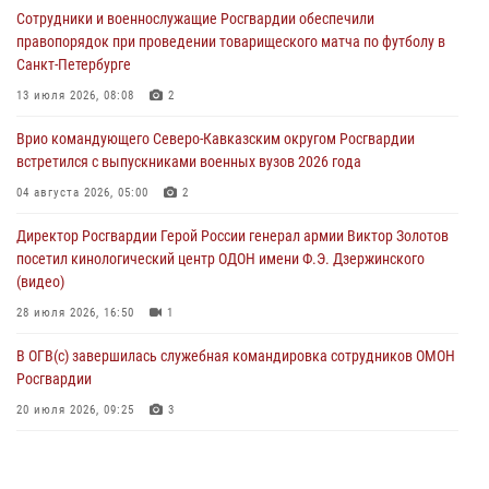
Сотрудники и военнослужащие Росгвардии обеспечили
медицины с учетом опыта СВО
правопорядок при проведении товарищеского матча по футболу в
08 августа 2026, 09:00
2
Санкт-Петербурге
Военнослужащие Софринской бригады Росгвардии встретились с
13 июля 2026, 08:08
2
участником патриотического проекта «Дорогой Ломоносова —
Врио командующего Северо-Кавказским округом Росгвардии
дорогой к Победе в СВО» (видео)
встретился с выпускниками военных вузов 2026 года
08 августа 2026, 07:00
2
1
04 августа 2026, 05:00
2
В Кабардино-Балкарии сотрудники Росгвардии провели турнир по
Директор Росгвардии Герой России генерал армии Виктор Золотов
настольному теннису ко Дню физкультурника
посетил кинологический центр ОДОН имени Ф.Э. Дзержинского
08 августа 2026, 07:00
(видео)
28 июля 2026, 16:50
1
В ОГВ(с) завершилась служебная командировка сотрудников ОМОН
Росгвардии
20 июля 2026, 09:25
3
Директор Росгвардии Герой России генерал армии Виктор Золотов
поздравил специалистов подразделений тыла с профессиональным