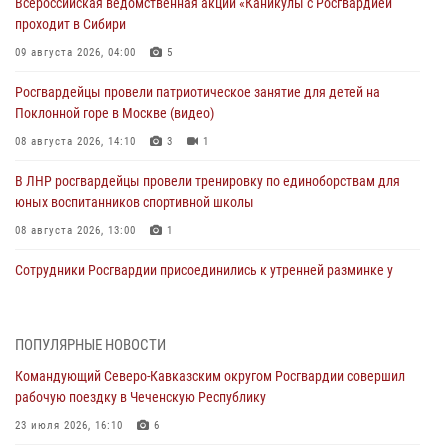
Всероссийская ведомственная акции «Каникулы с Росгвардией
проходит в Сибири
09 августа 2026, 04:00
5
Росгвардейцы провели патриотическое занятие для детей на
Поклонной горе в Москве (видео)
08 августа 2026, 14:10
3
1
В ЛНР росгвардейцы провели тренировку по единоборствам для
юных воспитанников спортивной школы
08 августа 2026, 13:00
1
Сотрудники Росгвардии присоединились к утренней разминке у
стен музея истории космонавтики в Калуге
08 августа 2026, 09:29
2
ПОПУЛЯРНЫЕ НОВОСТИ
В Северо-Западном округе Росгвардии продолжаются мероприятия
Командующий Северо-Кавказским округом Росгвардии совершил
в честь юбилея ведомства
рабочую поездку в Чеченскую Республику
08 августа 2026, 09:03
1
23 июля 2026, 16:10
6
Росгвардейцы в ЛНР совершенствуют навыки тактической