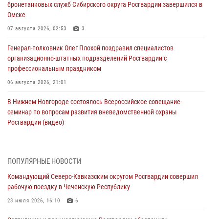
бронетанковых служб Сибирского округа Росгвардии завершился в
Омске
07 августа 2026, 02:53
3
Генерал-полковник Олег Плохой поздравил специалистов
организационно-штатных подразделений Росгвардии с
профессиональным праздником
06 августа 2026, 21:01
В Нижнем Новгороде состоялось Всероссийское совещание-
семинар по вопросам развития вневедомственной охраны
Росгвардии (видео)
06 августа 2026, 14:47
10
1
В Брянске сотрудники и военнослужащие Росгвардии почтили
ПОПУЛЯРНЫЕ НОВОСТИ
память Героя России Олега Визнюка
Командующий Северо-Кавказским округом Росгвардии совершил
06 августа 2026, 14:36
2
рабочую поездку в Чеченскую Республику
В кинологическом центре Уральского округа Росгвардии почтили
23 июля 2026, 16:10
6
память товарищей, погибших при исполнении воинского долга