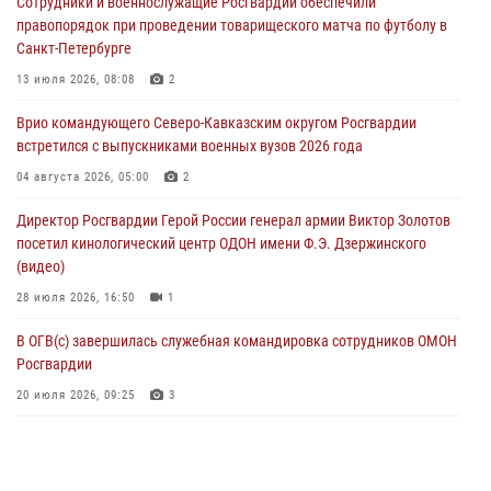
Сотрудники и военнослужащие Росгвардии обеспечили
06 августа 2026, 13:29
5
правопорядок при проведении товарищеского матча по футболу в
Санкт-Петербурге
В Центральном округе Росгвардии прошли мероприятия к
108‑летию генерала армии И.К. Яковлева
13 июля 2026, 08:08
2
06 августа 2026, 13:24
Врио командующего Северо-Кавказским округом Росгвардии
встретился с выпускниками военных вузов 2026 года
Росгвардейцы задержали мужчину, открывшего стрельбу в
Подмосковье (видео)
04 августа 2026, 05:00
2
06 августа 2026, 12:35
1
Директор Росгвардии Герой России генерал армии Виктор Золотов
посетил кинологический центр ОДОН имени Ф.Э. Дзержинского
Росгвардейцы провели выставку вооружения для участников сбора
(видео)
«Гвардеец» в Пензе (видео)
28 июля 2026, 16:50
1
06 августа 2026, 12:00
2
1
В ОГВ(с) завершилась служебная командировка сотрудников ОМОН
Росгвардии
20 июля 2026, 09:25
3
Директор Росгвардии Герой России генерал армии Виктор Золотов
поздравил специалистов подразделений тыла с профессиональным
праздником