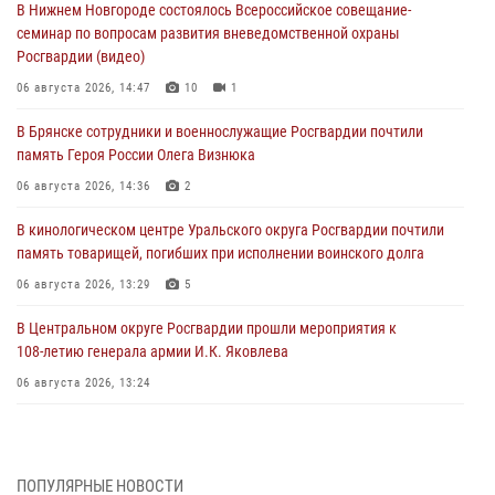
В Нижнем Новгороде состоялось Всероссийское совещание-
семинар по вопросам развития вневедомственной охраны
Росгвардии (видео)
06 августа 2026, 14:47
10
1
В Брянске сотрудники и военнослужащие Росгвардии почтили
память Героя России Олега Визнюка
06 августа 2026, 14:36
2
В кинологическом центре Уральского округа Росгвардии почтили
память товарищей, погибших при исполнении воинского долга
06 августа 2026, 13:29
5
В Центральном округе Росгвардии прошли мероприятия к
108‑летию генерала армии И.К. Яковлева
06 августа 2026, 13:24
Росгвардейцы задержали мужчину, открывшего стрельбу в
Подмосковье (видео)
06 августа 2026, 12:35
1
ПОПУЛЯРНЫЕ НОВОСТИ