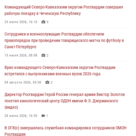
Командующий Северо-Кавказским округом Росгвардии совершил
Росгвардейцы провели выставку вооружения для участников сбора
рабочую поездку в Чеченскую Республику
«Гвардеец» в Пензе (видео)
23 июля 2026, 16:10
6
06 августа 2026, 12:00
2
1
Сотрудники и военнослужащие Росгвардии обеспечили
В Курске росгвардейцы приняли участие в митинге, посвященном
правопорядок при проведении товарищеского матча по футболу в
второй годовщине вторжения ВСУ на территорию области
Санкт-Петербурге
06 августа 2026, 11:56
4
13 июля 2026, 08:08
2
В Санкт-Петербурге наряд Росгвардии задержал правонарушителя,
Врио командующего Северо-Кавказским округом Росгвардии
угрожавшего подростку травматическим пистолетом
встретился с выпускниками военных вузов 2026 года
06 августа 2026, 11:33
1
04 августа 2026, 05:00
2
В Зауралье при содействии СОБР Росгвардии ликвидирована
Директор Росгвардии Герой России генерал армии Виктор Золотов
крупная нарколаборатория
посетил кинологический центр ОДОН имени Ф.Э. Дзержинского
06 августа 2026, 11:27
(видео)
28 июля 2026, 16:50
1
В ОГВ(с) завершилась служебная командировка сотрудников ОМОН
Росгвардии