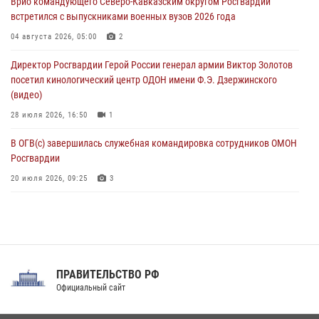
Врио командующего Северо-Кавказским округом Росгвардии
08 августа 2026, 05:00
встретился с выпускниками военных вузов 2026 года
Комплексные проверки безопасности объектов образования с
04 августа 2026, 05:00
2
участием Росгвардии продолжаются на Урале
Директор Росгвардии Герой России генерал армии Виктор Золотов
08 августа 2026, 04:01
5
посетил кинологический центр ОДОН имени Ф.Э. Дзержинского
(видео)
28 июля 2026, 16:50
1
В ОГВ(с) завершилась служебная командировка сотрудников ОМОН
Росгвардии
20 июля 2026, 09:25
3
Директор Росгвардии Герой России генерал армии Виктор Золотов
поздравил специалистов подразделений тыла с профессиональным
праздником
31 июля 2026, 21:01
ПРАВИТЕЛЬСТВО РФ
Праздник «Один день с Росгвардией» к 105-летию Центрального
Официальный сайт
округа прошел на Поклонной горе