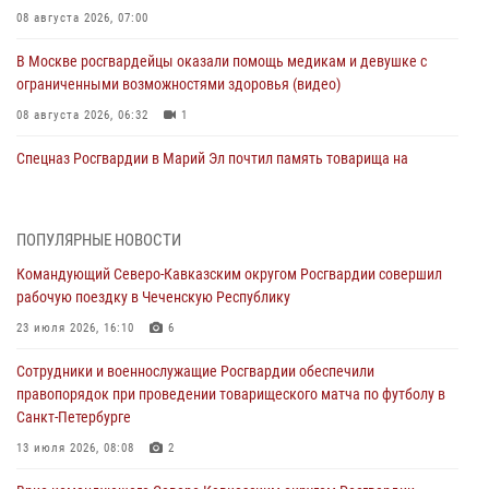
08 августа 2026, 07:00
В Москве росгвардейцы оказали помощь медикам и девушке с
ограниченными возможностями здоровья (видео)
08 августа 2026, 06:32
1
Спецназ Росгвардии в Марий Эл почтил память товарища на
тактическом турнире (видео)
08 августа 2026, 06:15
9
1
ПОПУЛЯРНЫЕ НОВОСТИ
День физкультурника в Уральском округе Росгвардии отметили
Командующий Северо-Кавказским округом Росгвардии совершил
турнирами, мастер-классами и легкоатлетическими забегами
рабочую поездку в Чеченскую Республику
08 августа 2026, 06:03
9
23 июля 2026, 16:10
6
Кинологи Росгвардии со всей страны приступили к новому курсу
Сотрудники и военнослужащие Росгвардии обеспечили
подготовки на Урале
правопорядок при проведении товарищеского матча по футболу в
08 августа 2026, 05:00
3
Санкт-Петербурге
В ДНР выполняющие задачи СВО росгвардейцы получают из дома
13 июля 2026, 08:08
2
региональные газеты и поддержку земляков