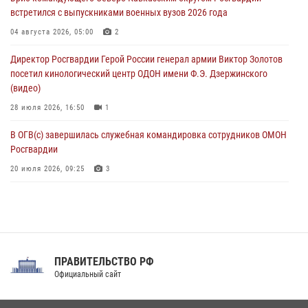
угрожавшего подростку травматическим пистолетом
встретился с выпускниками военных вузов 2026 года
06 августа 2026, 11:33
1
04 августа 2026, 05:00
2
В Зауралье при содействии СОБР Росгвардии ликвидирована
Директор Росгвардии Герой России генерал армии Виктор Золотов
крупная нарколаборатория
посетил кинологический центр ОДОН имени Ф.Э. Дзержинского
06 августа 2026, 11:27
(видео)
28 июля 2026, 16:50
1
В ОГВ(с) завершилась служебная командировка сотрудников ОМОН
Росгвардии
20 июля 2026, 09:25
3
Директор Росгвардии Герой России генерал армии Виктор Золотов
поздравил специалистов подразделений тыла с профессиональным
праздником
31 июля 2026, 21:01
ПРАВИТЕЛЬСТВО РФ
Праздник «Один день с Росгвардией» к 105-летию Центрального
Официальный сайт
округа прошел на Поклонной горе
18 июля 2026, 13:43
15
1