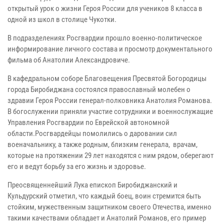
открытый урок о жизни Героя России для учеников 8 класса в
одной из школ в столице Чукотки.
В подразделениях Росгвардии прошло военно-политическое
информирование личного состава и просмотр документального
фильма об Анатолии Александровиче.
В кафедральном соборе Благовещения Пресвятой Богородицы
города Биробиджана состоялся православный молебен о
здравии Героя России генерал-полковника Анатолия Романова.
В богослужении приняли участие сотрудники и военнослужащие
Управления Росгвардии по Еврейской автономной
области.Росгвардейцы помолились о даровании сил
военачальнику, а также родным, близким генерала, врачам,
которые на протяжении 29 лет находятся с ним рядом, оберегают
его и ведут борьбу за его жизнь и здоровье.
Преосвященнейший Лука епископ Биробиджанский и
Кульдурский отметил, что каждый боец, воин стремится быть
стойким, мужественным защитником своего Отечества, именно
такими качествами обладает и Анатолий Романов, его пример