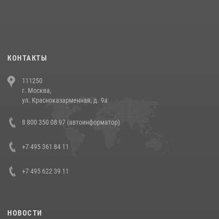
При силовой поддержке СОБР Росгвардии в Иркутской области
повели рейды по соблюдению миграционного законодательства
(видео)
30 июля 2026, 08:00
1
КОНТАКТЫ
В Челябинске росгвардейцы задержали злоумышленников,
111250
напавших на бригаду скорой помощи (видео)
г. Москва,
14 июля 2026, 12:20
1
ул. Красноказарменная, д. 9а
В Росгвардии прошла военно-научная конференция по обобщению
8 800 350 08 97 (автоинформатор)
боевого опыта
08 июля 2026, 07:01
+7 495 361 84 11
+7 495 622 39 11
НОВОСТИ