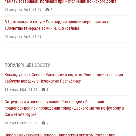
память товарищей, погибших при исполнении воинского долга
06 августа 2026, 13:29
5
В Центральном округе Росгвардии прошли мероприятия к
108‑летию генерала армии И.К. Яковлева
06 августа 2026, 13:24
Росгвардейцы задержали мужчину, открывшего стрельбу в
Подмосковье (видео)
06 августа 2026, 12:35
1
ПОПУЛЯРНЫЕ НОВОСТИ
Командующий Северо-Кавказским округом Росгвардии совершил
Росгвардейцы провели выставку вооружения для участников сбора
рабочую поездку в Чеченскую Республику
«Гвардеец» в Пензе (видео)
23 июля 2026, 16:10
6
06 августа 2026, 12:00
2
1
Сотрудники и военнослужащие Росгвардии обеспечили
В Курске росгвардейцы приняли участие в митинге, посвященном
правопорядок при проведении товарищеского матча по футболу в
второй годовщине вторжения ВСУ на территорию области
Санкт-Петербурге
06 августа 2026, 11:56
4
13 июля 2026, 08:08
2
В Санкт-Петербурге наряд Росгвардии задержал правонарушителя,
Врио командующего Северо-Кавказским округом Росгвардии