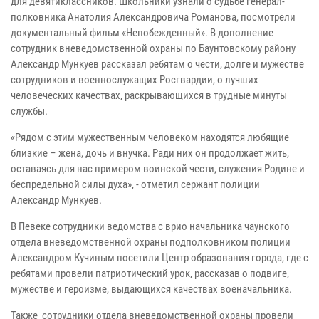
для девятиклассников. Школьники узнали о судьбе генерал-
полковника Анатолия Александровича Романова, посмотрели
документальный фильм «Непобежденный». В дополнение
сотрудник вневедомственной охраны по Баунтовскому району
Александр Мункуев рассказал ребятам о чести, долге и мужестве
сотрудников и военнослужащих Росгвардии, о лучших
человеческих качествах, раскрывающихся в трудные минуты
службы.
«Рядом с этим мужественным человеком находятся любящие
близкие – жена, дочь и внучка. Ради них он продолжает жить,
оставаясь для нас примером воинской чести, служения Родине и
беспредельной силы духа», - отметил сержант полиции
Александр Мункуев.
В Певеке сотрудники ведомства с врио начальника чаунского
отдела вневедомственной охраны подполковником полиции
Александром Кучиным посетили Центр образования города, где с
ребятами провели патриотический урок, рассказав о подвиге,
мужестве и героизме, выдающихся качествах военачальника.
Также сотрудники отдела вневедомственной охраны провели