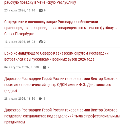
рабочую поездку в Чеченскую Республику
Росгвардейцы провели занятие по стрелковой подготовке для
воспитанников Центра детского, юношеского туризма и
23 июля 2026, 16:10
6
краеведения Луганской Народной Республики
Сотрудники и военнослужащие Росгвардии обеспечили
09 августа 2026, 05:00
правопорядок при проведении товарищеского матча по футболу в
Санкт-Петербурге
В регионах Урала бойцам Росгвардии в зону СВО передали свежие
тиражи газет
13 июля 2026, 08:08
2
09 августа 2026, 05:00
Врио командующего Северо-Кавказским округом Росгвардии
встретился с выпускниками военных вузов 2026 года
Всероссийская ведомственная акции «Каникулы с Росгвардией
проходит в Сибири
04 августа 2026, 05:00
2
09 августа 2026, 04:00
5
Директор Росгвардии Герой России генерал армии Виктор Золотов
посетил кинологический центр ОДОН имени Ф.Э. Дзержинского
(видео)
28 июля 2026, 16:50
1
Директор Росгвардии Герой России генерал армии Виктор Золотов
поздравил специалистов подразделений тыла с профессиональным
праздником