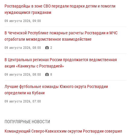
Росгвардейцы в зоне СВО передали подарки детям и помогли
нуждающимся гражданам
09 августа 2026, 09:00
В Чеченской Республике пожарные расчеты Росгвардии и МЧС
отработали межведомственное взаимодействие
09 августа 2026, 08:00
2
В Центральных регионах России продолжается ведомственная
акция «Каникулы с Росгвардией»
09 августа 2026, 08:00
8
Лучшие футбольные команды Южного округа Росгвардии
определили на Кубани
09 августа 2026, 07:00
В Ульяновске росгвардейцы присоединились к донорской акции
(видео)
ПОПУЛЯРНЫЕ НОВОСТИ
09 августа 2026, 06:15
2
1
Командующий Северо-Кавказским округом Росгвардии совершил