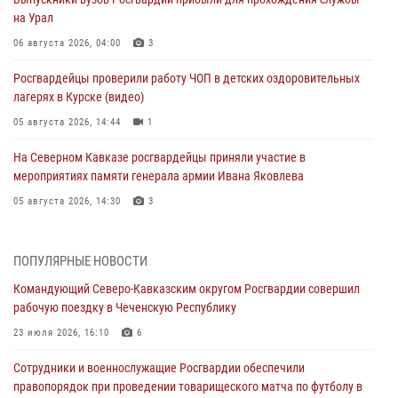
на Урал
06 августа 2026, 04:00
3
Росгвардейцы проверили работу ЧОП в детских оздоровительных
лагерях в Курске (видео)
05 августа 2026, 14:44
1
На Северном Кавказе росгвардейцы приняли участие в
мероприятиях памяти генерала армии Ивана Яковлева
05 августа 2026, 14:30
3
При содействии спецназа Росгвардии задержаны подозреваемые в
организации незаконной миграции в Подмосковье (видео)
ПОПУЛЯРНЫЕ НОВОСТИ
05 августа 2026, 14:25
1
Командующий Северо-Кавказским округом Росгвардии совершил
рабочую поездку в Чеченскую Республику
В Великом Новгороде СОБР Росгвардии оказал содействие в
задержании подозреваемых в причинении имущественного ущерба
23 июля 2026, 16:10
6
05 августа 2026, 13:53
Сотрудники и военнослужащие Росгвардии обеспечили
правопорядок при проведении товарищеского матча по футболу в
Формулу безопасности показал спецназ Росгвардии юным