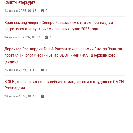
Санкт-Петербурге
динамовцам Свердловской области
13 июля 2026, 08:08
2
05 августа 2026, 13:50
4
Врио командующего Северо-Кавказским округом Росгвардии
В столице росгвардейцы задержали мужчину, устроившего дебош в
встретился с выпускниками военных вузов 2026 года
букмекерской конторе (видео)
04 августа 2026, 05:00
2
05 августа 2026, 13:25
1
Директор Росгвардии Герой России генерал армии Виктор Золотов
посетил кинологический центр ОДОН имени Ф.Э. Дзержинского
(видео)
28 июля 2026, 16:50
1
В ОГВ(с) завершилась служебная командировка сотрудников ОМОН
Росгвардии
20 июля 2026, 09:25
3
Директор Росгвардии Герой России генерал армии Виктор Золотов
поздравил специалистов подразделений тыла с профессиональным
праздником
31 июля 2026, 21:01