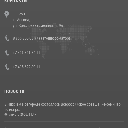
КОНТАКТЫ
В Челябинске росгвардейцы задержали злоумышленников,
111250
напавших на бригаду скорой помощи (видео)
г. Москва,
14 июля 2026, 12:20
1
ул. Красноказарменная, д. 9а
В Росгвардии прошла военно-научная конференция по обобщению
8 800 350 08 97 (автоинформатор)
боевого опыта
08 июля 2026, 07:01
+7 495 361 84 11
+7 495 622 39 11
НОВОСТИ
В Нижнем Новгороде состоялось Всероссийское совещание-семинар
по вопро...
06 августа 2026, 14:47