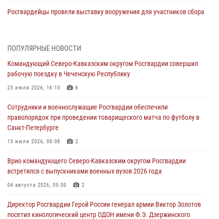
Росгвардейцы провели выставку вооружения для участников сбора
«Гвардеец» в Пензе (видео)
06 августа 2026, 12:00
2
1
ПОПУЛЯРНЫЕ НОВОСТИ
В Курске росгвардейцы приняли участие в митинге, посвященном
Командующий Северо-Кавказским округом Росгвардии совершил
второй годовщине вторжения ВСУ на территорию области
рабочую поездку в Чеченскую Республику
06 августа 2026, 11:56
4
23 июля 2026, 16:10
6
В Санкт-Петербурге наряд Росгвардии задержал правонарушителя,
Сотрудники и военнослужащие Росгвардии обеспечили
угрожавшего подростку травматическим пистолетом
правопорядок при проведении товарищеского матча по футболу в
06 августа 2026, 11:33
1
Санкт-Петербурге
В Зауралье при содействии СОБР Росгвардии ликвидирована
13 июля 2026, 08:08
2
крупная нарколаборатория
Врио командующего Северо-Кавказским округом Росгвардии
06 августа 2026, 11:27
встретился с выпускниками военных вузов 2026 года
В Москве росгвардейцы задержали троих мужчин, устроивших
04 августа 2026, 05:00
2
пьяный дебош в баре (видео)
Директор Росгвардии Герой России генерал армии Виктор Золотов
06 августа 2026, 11:20
1
посетил кинологический центр ОДОН имени Ф.Э. Дзержинского