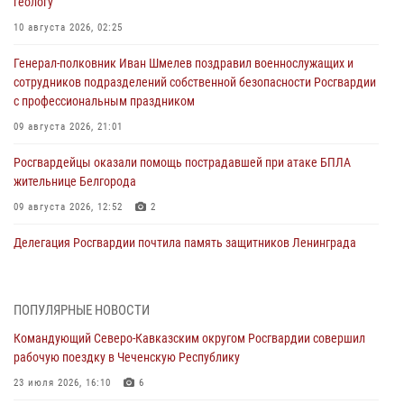
геологу
10 августа 2026, 02:25
Генерал-полковник Иван Шмелев поздравил военнослужащих и
сотрудников подразделений собственной безопасности Росгвардии
с профессиональным праздником
09 августа 2026, 21:01
Росгвардейцы оказали помощь пострадавшей при атаке БПЛА
жительнице Белгорода
09 августа 2026, 12:52
2
Делегация Росгвардии почтила память защитников Ленинграда
09 августа 2026, 11:12
6
«Я расскажу вам о Герое»: подвиг Героя России Сергея Перца
ПОПУЛЯРНЫЕ НОВОСТИ
(видео)
Командующий Северо-Кавказским округом Росгвардии совершил
09 августа 2026, 11:00
1
рабочую поездку в Чеченскую Республику
Росгвардейцы в зоне СВО передали подарки детям и помогли
23 июля 2026, 16:10
6
нуждающимся гражданам