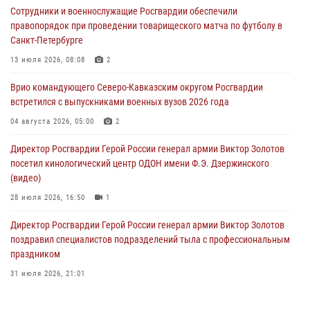
Сотрудники и военнослужащие Росгвардии обеспечили
09 августа 2026, 09:00
правопорядок при проведении товарищеского матча по футболу в
Санкт-Петербурге
В Чеченской Республике пожарные расчеты Росгвардии и МЧС
отработали межведомственное взаимодействие
13 июля 2026, 08:08
2
09 августа 2026, 08:00
2
Врио командующего Северо-Кавказским округом Росгвардии
встретился с выпускниками военных вузов 2026 года
В Центральных регионах России продолжается ведомственная
акция «Каникулы с Росгвардией»
04 августа 2026, 05:00
2
09 августа 2026, 08:00
8
Директор Росгвардии Герой России генерал армии Виктор Золотов
посетил кинологический центр ОДОН имени Ф.Э. Дзержинского
(видео)
28 июля 2026, 16:50
1
Директор Росгвардии Герой России генерал армии Виктор Золотов
поздравил специалистов подразделений тыла с профессиональным
праздником
31 июля 2026, 21:01
В ОГВ(с) завершилась служебная командировка сотрудников ОМОН