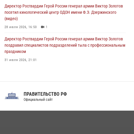
ограниченными возможностями здоровья (видео)
Директор Росгвардии Герой России генерал армии Виктор Золотов
08 августа 2026, 06:32
1
посетил кинологический центр ОДОН имени Ф.Э. Дзержинского
(видео)
28 июля 2026, 16:50
1
Директор Росгвардии Герой России генерал армии Виктор Золотов
поздравил специалистов подразделений тыла с профессиональным
праздником
31 июля 2026, 21:01
В ОГВ(с) завершилась служебная командировка сотрудников ОМОН
Росгвардии
20 июля 2026, 09:25
3
ПРАВИТЕЛЬСТВО РФ
Праздник «Один день с Росгвардией» к 105-летию Центрального
Официальный сайт
округа прошел на Поклонной горе
18 июля 2026, 13:43
15
1
При силовой поддержке СОБР Росгвардии в Иркутской области
повели рейды по соблюдению миграционного законодательства