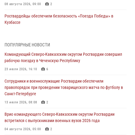
08 августа 2026, 09:00
2
Росгвардейцы обеспечили безопасность «Поезда Победы» в
Кузбассе
08 августа 2026, 07:00
ОМОН «Ойрат» Управления Росгвардии по Республике Калмыкия
ПОПУЛЯРНЫЕ НОВОСТИ
исполнилось 20 лет
Командующий Северо-Кавказским округом Росгвардии совершил
08 августа 2026, 07:00
рабочую поездку в Чеченскую Республику
В Кабардино-Балкарии сотрудники Росгвардии провели турнир по
23 июля 2026, 16:10
6
настольному теннису ко Дню физкультурника
Сотрудники и военнослужащие Росгвардии обеспечили
08 августа 2026, 07:00
правопорядок при проведении товарищеского матча по футболу в
Санкт-Петербурге
Военнослужащие Софринской бригады Росгвардии встретились с
участником патриотического проекта «Дорогой Ломоносова —
13 июля 2026, 08:08
2
дорогой к Победе в СВО» (видео)
Врио командующего Северо-Кавказским округом Росгвардии
08 августа 2026, 07:00
2
1
встретился с выпускниками военных вузов 2026 года
В Москве росгвардейцы оказали помощь медикам и девушке с
04 августа 2026, 05:00
2