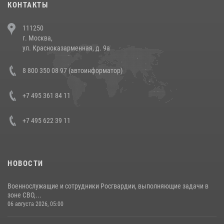
КОНТАКТЫ
В Челябинске росгвардейцы задержали злоумышленников,
111250
напавших на бригаду скорой помощи (видео)
г. Москва,
14 июля 2026, 12:20
1
ул. Красноказарменная, д. 9а
В Росгвардии прошла военно-научная конференция по обобщению
8 800 350 08 97 (автоинформатор)
боевого опыта
08 июля 2026, 07:01
+7 495 361 84 11
+7 495 622 39 11
НОВОСТИ
Военнослужащие и сотрудники Росгвардии, выполняющие задачи в
зоне СВО,...
06 августа 2026, 05:00