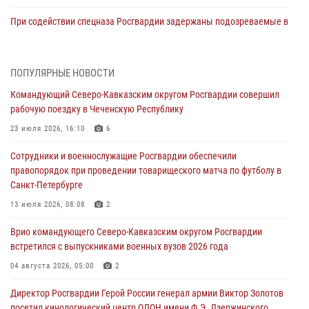
При содействии спецназа Росгвардии задержаны подозреваемые в
организации незаконной миграции в Подмосковье (видео)
05 августа 2026, 14:25
1
ПОПУЛЯРНЫЕ НОВОСТИ
В Великом Новгороде СОБР Росгвардии оказал содействие в
Командующий Северо-Кавказским округом Росгвардии совершил
задержании подозреваемых в причинении имущественного ущерба
рабочую поездку в Чеченскую Республику
05 августа 2026, 13:53
23 июля 2026, 16:10
6
Формулу безопасности показал спецназ Росгвардии юным
Сотрудники и военнослужащие Росгвардии обеспечили
динамовцам Свердловской области
правопорядок при проведении товарищеского матча по футболу в
05 августа 2026, 13:50
4
Санкт-Петербурге
В столице росгвардейцы задержали мужчину, устроившего дебош в
13 июля 2026, 08:08
2
букмекерской конторе (видео)
Врио командующего Северо-Кавказским округом Росгвардии
05 августа 2026, 13:25
1
встретился с выпускниками военных вузов 2026 года
В Удмуртии при силовой поддержке спецназа Росгвардии
04 августа 2026, 05:00
2
задержаны подозреваемые в мошенничестве под видом оказания
Директор Росгвардии Герой России генерал армии Виктор Золотов
оздоровительных услуг (видео)
посетил кинологический центр ОДОН имени Ф.Э. Дзержинского