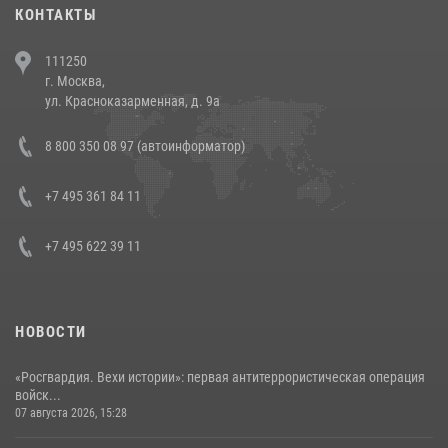
30 июля 2026, 08:00
1
КОНТАКТЫ
В Челябинске росгвардейцы задержали злоумышленников,
111250
напавших на бригаду скорой помощи (видео)
г. Москва,
14 июля 2026, 12:20
1
ул. Красноказарменная, д. 9а
В Росгвардии прошла военно-научная конференция по обобщению
8 800 350 08 97 (автоинформатор)
боевого опыта
08 июля 2026, 07:01
+7 495 361 84 11
+7 495 622 39 11
НОВОСТИ
«Росгвардия. Вехи истории»: первая антитеррористическая операция
войск...
07 августа 2026, 15:28