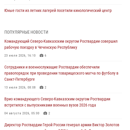
Юные гости из летних лагерей посетили кинологический центр
Росгвардии (видео)
07 августа 2026, 12:20
3
1
ПОПУЛЯРНЫЕ НОВОСТИ
Ветеран войск правопорядка генерал-майор Иван Пияшев – герой
Командующий Северо-Кавказским округом Росгвардии совершил
выпуска «Легенды армии с Александром Маршалом»
рабочую поездку в Чеченскую Республику
07 августа 2026, 12:00
23 июля 2026, 16:10
6
Представители ФСБ России по Уральскому округу Росгвардии и
Сотрудники и военнослужащие Росгвардии обеспечили
ветераны военной контрразведки почтили память Николая
правопорядок при проведении товарищеского матча по футболу в
Кузнецова
Санкт-Петербурге
07 августа 2026, 12:00
4
13 июля 2026, 08:08
2
Росгвардейцы пресекли попытку руферов подняться на крышу
Врио командующего Северо-Кавказским округом Росгвардии
Смольного собора в Санкт-Петербурге (видео)
встретился с выпускниками военных вузов 2026 года
07 августа 2026, 11:34
3
1
04 августа 2026, 05:00
2
В Курске росгвардейцы провели занятие по основам
Директор Росгвардии Герой России генерал армии Виктор Золотов
взрывобезопасности