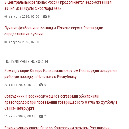
В Центральных регионах России продолжается ведомственная
акция «Каникулы с Росгвардией»
09 августа 2026, 08:00
8
Лучшие футбольные команды Южного округа Росгвардии
определили на Кубани
09 августа 2026, 07:00
В Ульяновске росгвардейцы присоединились к донорской акции
(видео)
ПОПУЛЯРНЫЕ НОВОСТИ
09 августа 2026, 06:15
2
1
Командующий Северо-Кавказским округом Росгвардии совершил
рабочую поездку в Чеченскую Республику
Росгвардейцы провели занятие по стрелковой подготовке для
воспитанников Центра детского, юношеского туризма и
23 июля 2026, 16:10
6
краеведения Луганской Народной Республики
Сотрудники и военнослужащие Росгвардии обеспечили
09 августа 2026, 05:00
правопорядок при проведении товарищеского матча по футболу в
Санкт-Петербурге
В регионах Урала бойцам Росгвардии в зону СВО передали свежие
тиражи газет
13 июля 2026, 08:08
2
09 августа 2026, 05:00
Врио командующего Северо-Кавказским округом Росгвардии