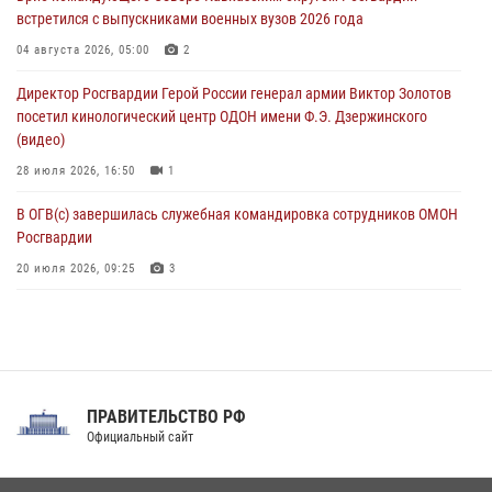
встретился с выпускниками военных вузов 2026 года
Всероссийская ведомственная акции «Каникулы с Росгвардией
проходит в Сибири
04 августа 2026, 05:00
2
09 августа 2026, 04:00
5
Директор Росгвардии Герой России генерал армии Виктор Золотов
посетил кинологический центр ОДОН имени Ф.Э. Дзержинского
(видео)
28 июля 2026, 16:50
1
В ОГВ(с) завершилась служебная командировка сотрудников ОМОН
Росгвардии
20 июля 2026, 09:25
3
Директор Росгвардии Герой России генерал армии Виктор Золотов
поздравил специалистов подразделений тыла с профессиональным
праздником
31 июля 2026, 21:01
ПРАВИТЕЛЬСТВО РФ
Праздник «Один день с Росгвардией» к 105-летию Центрального
Официальный сайт
округа прошел на Поклонной горе
18 июля 2026, 13:43
15
1