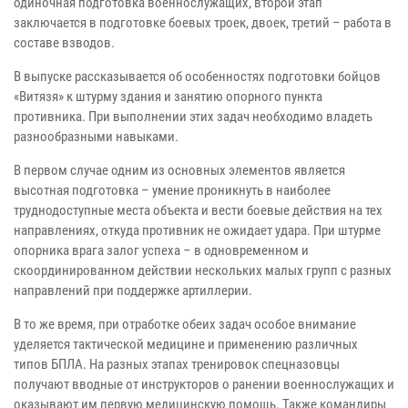
одиночная подготовка военнослужащих, второй этап
заключается в подготовке боевых троек, двоек, третий – работа в
составе взводов.
В выпуске рассказывается об особенностях подготовки бойцов
«Витязя» к штурму здания и занятию опорного пункта
противника. При выполнении этих задач необходимо владеть
разнообразными навыками.
В первом случае одним из основных элементов является
высотная подготовка – умение проникнуть в наиболее
труднодоступные места объекта и вести боевые действия на тех
направлениях, откуда противник не ожидает удара. При штурме
опорника врага залог успеха – в одновременном и
скоординированном действии нескольких малых групп с разных
направлений при поддержке артиллерии.
В то же время, при отработке обеих задач особое внимание
уделяется тактической медицине и применению различных
типов БПЛА. На разных этапах тренировок спецназовцы
получают вводные от инструкторов о ранении военнослужащих и
оказывают им первую медицинскую помощь. Также командиры