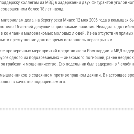
поддержку коллегам из МВД в задержании двух фигурантов уголовног
 совершенном более 18 лет назад.
материалам дела, на берегу реки Миасс 12 мая 2006 года в камышах б
но тело 15-летней девушки с признаками насилия. Незадолго до гибел
 в компании малознакомых молодых людей. Из-за отсутствия прямых
льств преступление долгое время оставалось нераскрытым.
тате проверочных мероприятий представители Росгвардии и МВД заде
бурге одного из подозреваемых — знакомого погибшей, ранее неодно
 за грабежи и мошенничество. Его подельник был задержан в Челябин
умышленников в содеянном противоправном деянии. В настоящее вр
прошен в качестве подозреваемого.