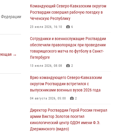
Росгвардейцы провели выставку вооружения
Командующий Северо-Кавказским округом
для участников сбора «Гвардеец» в Пензе
Росгвардии совершил рабочую поездку в
й Федерации
(видео)
Чеченскую Республику
06 августа 2026, 12:00
2
1
23 июля 2026, 16:10
6
В Курске росгвардейцы приняли участие в
Сотрудники и военнослужащие Росгвардии
митинге, посвященном второй годовщине
обеспечили правопорядок при проведении
вторжения ВСУ на территорию области
товарищеского матча по футболу в Санкт-
ующая →
Петербурге
06 августа 2026, 11:56
4
13 июля 2026, 08:08
2
В Санкт-Петербурге наряд Росгвардии
задержал правонарушителя, угрожавшего
Врио командующего Северо-Кавказским
подростку травматическим пистолетом
округом Росгвардии встретился с
выпускниками военных вузов 2026 года
06 августа 2026, 11:33
1
04 августа 2026, 05:00
2
В Зауралье при содействии СОБР Росгвардии
ликвидирована крупная нарколаборатория
Директор Росгвардии Герой России генерал
армии Виктор Золотов посетил
06 августа 2026, 11:27
кинологический центр ОДОН имени Ф.Э.
Дзержинского (видео)
В Москве росгвардейцы задержали троих