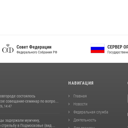
ет Федерации
СЕРВЕР ОРГАНОВ
рального Собрания РФ
Государственной власти РФ
И
НАВИГАЦИЯ
овгороде состоялось
Главная
ое совещание-семинар по вопро...
Новости
26, 14:47
Федеральная служба
Деятельность
цы задержали мужчину,
стрельбу в Подмосковье (вид...