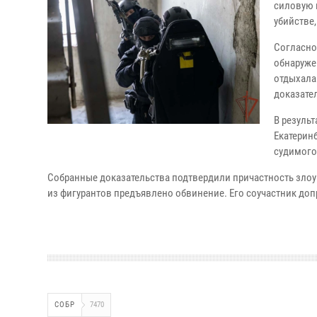
силовую 
убийстве,
Согласно 
обнаруже
отдыхала
доказате
В резуль
Екатерин
судимого
Собранные доказательства подтвердили причастность зло
из фигурантов предъявлено обвинение. Его соучастник до
СОБР
7470