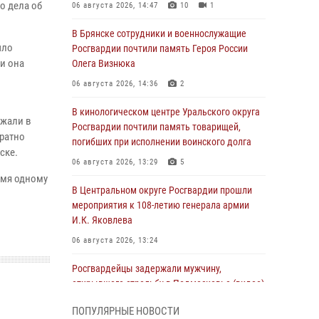
о дела об
06 августа 2026, 14:47
10
1
В Брянске сотрудники и военнослужащие
ыло
Росгвардии почтили память Героя России
и она
Олега Визнюка
06 августа 2026, 14:36
2
В кинологическом центре Уральского округа
ржали в
Росгвардии почтили память товарищей,
кратно
погибших при исполнении воинского долга
ске.
06 августа 2026, 13:29
5
емя одному
В Центральном округе Росгвардии прошли
мероприятия к 108‑летию генерала армии
И.К. Яковлева
06 августа 2026, 13:24
Росгвардейцы задержали мужчину,
открывшего стрельбу в Подмосковье (видео)
06 августа 2026, 12:35
1
ПОПУЛЯРНЫЕ НОВОСТИ