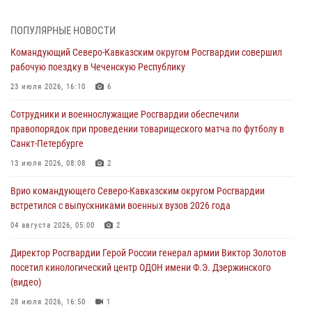
07 августа 2026, 12:20
3
1
ПОПУЛЯРНЫЕ НОВОСТИ
Ветеран войск правопорядка генерал-майор Иван Пияшев – герой
Командующий Северо-Кавказским округом Росгвардии совершил
выпуска «Легенды армии с Александром Маршалом»
рабочую поездку в Чеченскую Республику
07 августа 2026, 12:00
23 июля 2026, 16:10
6
Представители ФСБ России по Уральскому округу Росгвардии и
Сотрудники и военнослужащие Росгвардии обеспечили
ветераны военной контрразведки почтили память Николая
правопорядок при проведении товарищеского матча по футболу в
Кузнецова
Санкт-Петербурге
07 августа 2026, 12:00
4
13 июля 2026, 08:08
2
Росгвардейцы пресекли попытку руферов подняться на крышу
Врио командующего Северо-Кавказским округом Росгвардии
Смольного собора в Санкт-Петербурге (видео)
встретился с выпускниками военных вузов 2026 года
07 августа 2026, 11:34
3
1
04 августа 2026, 05:00
2
В Курске росгвардейцы провели занятие по основам
Директор Росгвардии Герой России генерал армии Виктор Золотов
взрывобезопасности
посетил кинологический центр ОДОН имени Ф.Э. Дзержинского
07 августа 2026, 11:33
(видео)
28 июля 2026, 16:50
1