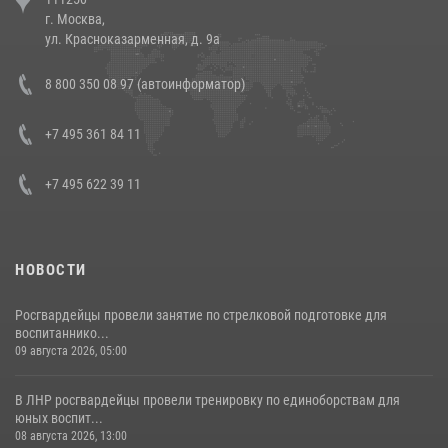
напавших на бригаду скорой помощи (видео)
г. Москва,
14 июля 2026, 12:20
1
ул. Красноказарменная, д. 9а
Состоялась рабочая встреча директора Росгвардии Героя России
8 800 350 08 97 (автоинформатор)
генерала армии Виктора Золотова с заместителем полномочного
представителя Президента Российской Федерации в Северо-
Кавказском федеральном округе Виталием Кузнецовым
+7 495 361 84 11
30 июля 2026, 15:35
4
+7 495 622 39 11
НОВОСТИ
Росгвардейцы провели занятие по стрелковой подготовке для
воспитаннико...
09 августа 2026, 05:00
В ЛНР росгвардейцы провели тренировку по единоборствам для
юных воспит...
08 августа 2026, 13:00