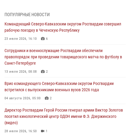
08 августа 2026, 14:10
3
1
ПОПУЛЯРНЫЕ НОВОСТИ
В ЛНР росгвардейцы провели тренировку по единоборствам для
Командующий Северо-Кавказским округом Росгвардии совершил
юных воспитанников спортивной школы
рабочую поездку в Чеченскую Республику
08 августа 2026, 13:00
1
23 июля 2026, 16:10
6
Сотрудники Росгвардии присоединились к утренней разминке у
Сотрудники и военнослужащие Росгвардии обеспечили
стен музея истории космонавтики в Калуге
правопорядок при проведении товарищеского матча по футболу в
08 августа 2026, 09:29
2
Санкт-Петербурге
В Северо-Западном округе Росгвардии продолжаются мероприятия
13 июля 2026, 08:08
2
в честь юбилея ведомства
Врио командующего Северо-Кавказским округом Росгвардии
08 августа 2026, 09:03
1
встретился с выпускниками военных вузов 2026 года
Росгвардейцы в ЛНР совершенствуют навыки тактической
04 августа 2026, 05:00
2
медицины с учетом опыта СВО
Директор Росгвардии Герой России генерал армии Виктор Золотов
08 августа 2026, 09:00
2
посетил кинологический центр ОДОН имени Ф.Э. Дзержинского
(видео)
28 июля 2026, 16:50
1