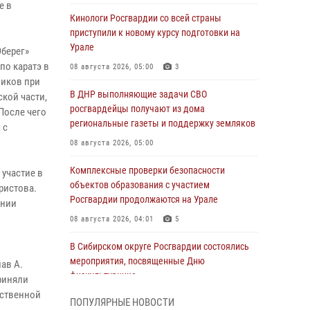
е в
Кинологи Росгвардии со всей страны
приступили к новому курсу подготовки на
Урале
берег»
по каратэ в
08 августа 2026, 05:00
3
ников при
В ДНР выполняющие задачи СВО
кой части,
росгвардейцы получают из дома
После чего
региональные газеты и поддержку земляков
 с
08 августа 2026, 05:00
Комплексные проверки безопасности
участие в
объектов образования с участием
ристова.
Росгвардии продолжаются на Урале
ании
08 августа 2026, 04:01
5
В Сибирском округе Росгвардии состоялись
мероприятия, посвященные Дню
ав А.
физкультурника
приняли
ественной
08 августа 2026, 04:00
5
ПОПУЛЯРНЫЕ НОВОСТИ