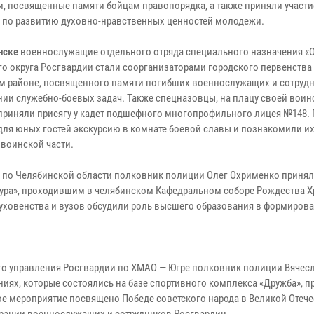
, посвященные памяти бойцам правопорядка, а также приняли участи
 по развитию духовно-нравственных ценностей молодежи.
нске
военнослужащие отдельного отряда специального назначения «О
го округа Росгвардии стали соорганизаторами городского первенства 
м районе, посвященного памяти погибших военнослужащих и сотруд
ии служебно-боевых задач. Также спецназовцы, на плацу своей воинс
приняли присягу у кадет подшефного многопрофильного лицея №148. 
для юных гостей экскурсию в комнате боевой славы и познакомили их
 воинской части.
 по Челябинской области полковник полиции Олег Охрименко принял 
ьтура», проходившим в челябинском Кафедральном соборе Рождества Х
уховенства и вузов обсудили роль высшего образования в формиров
о управления Росгвардии по ХМАО — Югре полковник полиции Вячесл
ниях, которые состоялись на базе спортивного комплекса «Дружба», 
ное мероприятие посвящено Победе советского народа в Великой Отеч