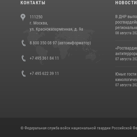
КОНТАКТЫ
НОВОСТ
В ДНР выпо
111250
росгвардей
г. Москва,
региональны
ул. Красноказарменная, д. 9а
08 августа 20
8 800 350 08 97 (автоинформатор)
«Росгвардия
антитеррори
+7 495 361 84 11
07 августа 20
+7 495 622 39 11
Юные гости 
кинологичес
07 августа 20
© Федеральная служба войск национальной гвардии Российской Фе