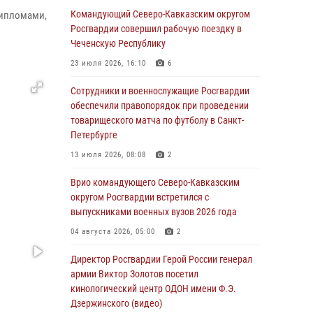
На Дальнем Востоке продолжается
Командующий Северо-Кавказским округом
дипломами,
всероссийская акция "Каникулы с
Росгвардии совершил рабочую поездку в
Росгвардией"
Чеченскую Республику
08 августа 2026, 00:00
3
23 июля 2026, 16:10
6
Заместитель директора Росгвардии генерал-
Сотрудники и военнослужащие Росгвардии
полковник Владислав Ершов поздравил
обеспечили правопорядок при проведении
военнослужащих и сотрудников ведомства с
товарищеского матча по футболу в Санкт-
Днем физкультурника
Петербурге
07 августа 2026, 21:01
13 июля 2026, 08:08
2
«Росгвардия. Вехи истории»: первая
Врио командующего Северо-Кавказским
антитеррористическая операция войск
округом Росгвардии встретился с
правопорядка
выпускниками военных вузов 2026 года
07 августа 2026, 15:28
1
04 августа 2026, 05:00
2
В Башкортостане при силовой поддержке
Директор Росгвардии Герой России генерал
спецназа Росгвардии пресечена
армии Виктор Золотов посетил
противоправная деятельность, связанная с
кинологический центр ОДОН имени Ф.Э.
пропагандой терроризма (видео)
Дзержинского (видео)