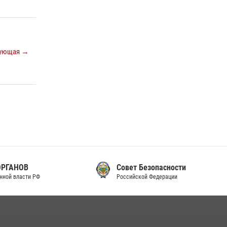
законодательства (видео)
30 июля 2026, 08:00
1
В Челябинске росгвардейцы задержали
ующая →
злоумышленников, напавших на бригаду
скорой помощи (видео)
14 июля 2026, 12:20
1
В Росгвардии прошла военно-научная
конференция по обобщению боевого опыта
08 июля 2026, 07:01
Совет Безопасности
Российской Федерации