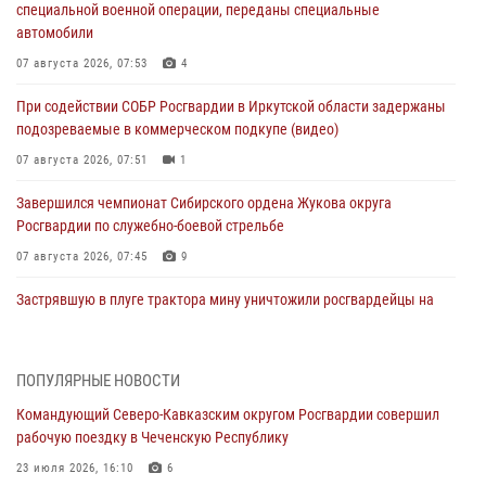
специальной военной операции, переданы специальные
автомобили
07 августа 2026, 07:53
4
При содействии СОБР Росгвардии в Иркутской области задержаны
подозреваемые в коммерческом подкупе (видео)
07 августа 2026, 07:51
1
Завершился чемпионат Сибирского ордена Жукова округа
Росгвардии по служебно-боевой стрельбе
07 августа 2026, 07:45
9
Застрявшую в плуге трактора мину уничтожили росгвардейцы на
Кубани
07 августа 2026, 06:49
1
ПОПУЛЯРНЫЕ НОВОСТИ
В Саранске росгвардейцы приняли участие в 25‑летии канонизации
Командующий Северо-Кавказским округом Росгвардии совершил
святого праведного воина Федора Ушакова (видео)
рабочую поездку в Чеченскую Республику
07 августа 2026, 06:15
7
1
23 июля 2026, 16:10
6