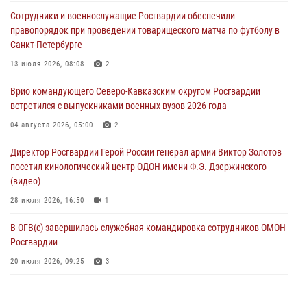
Росгвардейцы оказали адресную помощь жителям Луганской
Сотрудники и военнослужащие Росгвардии обеспечили
Народной Республики
правопорядок при проведении товарищеского матча по футболу в
07 августа 2026, 05:00
Санкт-Петербурге
Сотрудники Росгвардии в Забайкалье потушили загоревшийся дом
13 июля 2026, 08:08
2
с детьми внутри
Врио командующего Северо-Кавказским округом Росгвардии
07 августа 2026, 04:10
1
встретился с выпускниками военных вузов 2026 года
Оказавшего сопротивление злоумышленника задержали при
04 августа 2026, 05:00
2
участии Росгвардии в Донецке (видео)
Директор Росгвардии Герой России генерал армии Виктор Золотов
07 августа 2026, 04:00
1
посетил кинологический центр ОДОН имени Ф.Э. Дзержинского
(видео)
28 июля 2026, 16:50
1
В ОГВ(с) завершилась служебная командировка сотрудников ОМОН
Росгвардии
20 июля 2026, 09:25
3
Директор Росгвардии Герой России генерал армии Виктор Золотов
поздравил специалистов подразделений тыла с профессиональным