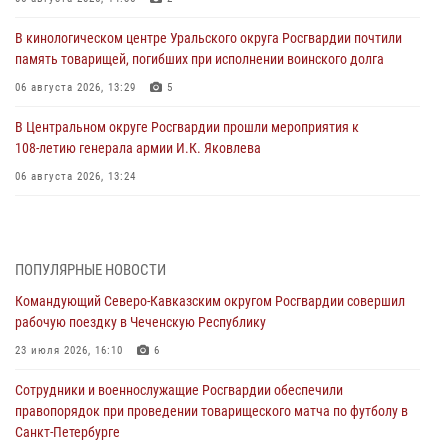
В кинологическом центре Уральского округа Росгвардии почтили
память товарищей, погибших при исполнении воинского долга
06 августа 2026, 13:29
5
В Центральном округе Росгвардии прошли мероприятия к
108‑летию генерала армии И.К. Яковлева
06 августа 2026, 13:24
Росгвардейцы задержали мужчину, открывшего стрельбу в
Подмосковье (видео)
06 августа 2026, 12:35
1
ПОПУЛЯРНЫЕ НОВОСТИ
Командующий Северо-Кавказским округом Росгвардии совершил
Росгвардейцы провели выставку вооружения для участников сбора
рабочую поездку в Чеченскую Республику
«Гвардеец» в Пензе (видео)
23 июля 2026, 16:10
6
06 августа 2026, 12:00
2
1
Сотрудники и военнослужащие Росгвардии обеспечили
В Курске росгвардейцы приняли участие в митинге, посвященном
правопорядок при проведении товарищеского матча по футболу в
второй годовщине вторжения ВСУ на территорию области
Санкт-Петербурге
06 августа 2026, 11:56
4