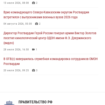
13 июля 2026, 08:08
2
В Санкт-Петербурге наряд Росгвардии задержал правонарушителя,
Врио командующего Северо-Кавказским округом Росгвардии
угрожавшего подростку травматическим пистолетом
встретился с выпускниками военных вузов 2026 года
06 августа 2026, 11:33
1
04 августа 2026, 05:00
2
В Зауралье при содействии СОБР Росгвардии ликвидирована
Директор Росгвардии Герой России генерал армии Виктор Золотов
крупная нарколаборатория
посетил кинологический центр ОДОН имени Ф.Э. Дзержинского
06 августа 2026, 11:27
(видео)
28 июля 2026, 16:50
1
В ОГВ(с) завершилась служебная командировка сотрудников ОМОН
Росгвардии
20 июля 2026, 09:25
3
Директор Росгвардии Герой России генерал армии Виктор Золотов
поздравил специалистов подразделений тыла с профессиональным
праздником
31 июля 2026, 21:01
ПРАВИТЕЛЬСТВО РФ