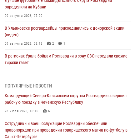
Лучшие футбольные команды Южного округа Росгвардии
определили на Кубани
09 августа 2026, 07:00
В Ульяновске росгвардейцы присоединились к донорской акции
(видео)
09 августа 2026, 06:15
2
1
В регионах Урала бойцам Росгвардии в зону СВО передали свежие
тиражи газет
09 августа 2026, 05:00
Росгвардейцы провели занятие по стрелковой подготовке для
ПОПУЛЯРНЫЕ НОВОСТИ
воспитанников Центра детского, юношеского туризма и
Командующий Северо-Кавказским округом Росгвардии совершил
краеведения Луганской Народной Республики
рабочую поездку в Чеченскую Республику
09 августа 2026, 05:00
23 июля 2026, 16:10
6
Всероссийская ведомственная акции «Каникулы с Росгвардией
Сотрудники и военнослужащие Росгвардии обеспечили
проходит в Сибири
правопорядок при проведении товарищеского матча по футболу в
09 августа 2026, 04:00
5
Санкт-Петербурге