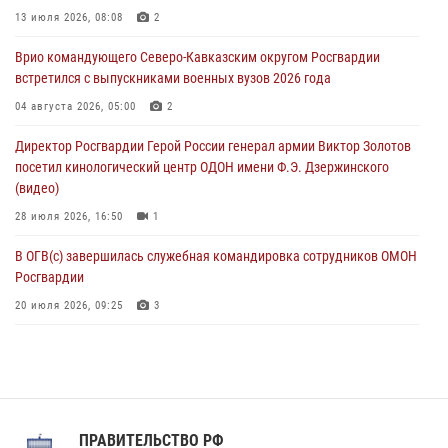
Росгвардейцы провели патриотическое занятие для детей на
13 июля 2026, 08:08
2
Поклонной горе в Москве (видео)
Врио командующего Северо-Кавказским округом Росгвардии
08 августа 2026, 14:10
3
1
встретился с выпускниками военных вузов 2026 года
В ЛНР росгвардейцы провели тренировку по единоборствам для
04 августа 2026, 05:00
2
юных воспитанников спортивной школы
Директор Росгвардии Герой России генерал армии Виктор Золотов
08 августа 2026, 13:00
1
посетил кинологический центр ОДОН имени Ф.Э. Дзержинского
(видео)
28 июля 2026, 16:50
1
В ОГВ(с) завершилась служебная командировка сотрудников ОМОН
Росгвардии
20 июля 2026, 09:25
3
Директор Росгвардии Герой России генерал армии Виктор Золотов
поздравил специалистов подразделений тыла с профессиональным
праздником
31 июля 2026, 21:01
ПРАВИТЕЛЬСТВО РФ