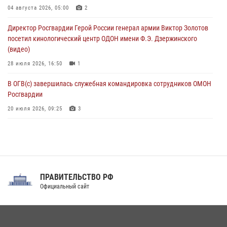
В Москве росгвардейцы задержали троих мужчин, устроивших
04 августа 2026, 05:00
2
пьяный дебош в баре (видео)
Директор Росгвардии Герой России генерал армии Виктор Золотов
06 августа 2026, 11:20
1
посетил кинологический центр ОДОН имени Ф.Э. Дзержинского
(видео)
28 июля 2026, 16:50
1
В ОГВ(с) завершилась служебная командировка сотрудников ОМОН
Росгвардии
20 июля 2026, 09:25
3
Директор Росгвардии Герой России генерал армии Виктор Золотов
поздравил специалистов подразделений тыла с профессиональным
праздником
31 июля 2026, 21:01
ПРАВИТЕЛЬСТВО РФ
Праздник «Один день с Росгвардией» к 105-летию Центрального
Официальный сайт
округа прошел на Поклонной горе
18 июля 2026, 13:43
15
1