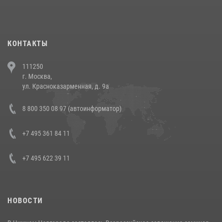
При силовой поддержке СОБР Росгвардии в Иркутской области
повели рейды по соблюдению миграционного законодательства
(видео)
30 июля 2026, 08:00
1
КОНТАКТЫ
В Челябинске росгвардейцы задержали злоумышленников,
111250
напавших на бригаду скорой помощи (видео)
г. Москва,
14 июля 2026, 12:20
1
ул. Красноказарменная, д. 9а
В Росгвардии прошла военно-научная конференция по обобщению
8 800 350 08 97 (автоинформатор)
боевого опыта
08 июля 2026, 07:01
+7 495 361 84 11
+7 495 622 39 11
НОВОСТИ