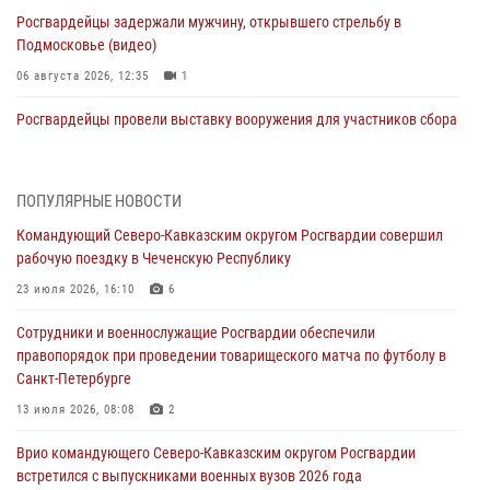
Росгвардейцы задержали мужчину, открывшего стрельбу в
Подмосковье (видео)
06 августа 2026, 12:35
1
Росгвардейцы провели выставку вооружения для участников сбора
«Гвардеец» в Пензе (видео)
06 августа 2026, 12:00
2
1
ПОПУЛЯРНЫЕ НОВОСТИ
В Курске росгвардейцы приняли участие в митинге, посвященном
Командующий Северо-Кавказским округом Росгвардии совершил
второй годовщине вторжения ВСУ на территорию области
рабочую поездку в Чеченскую Республику
06 августа 2026, 11:56
4
23 июля 2026, 16:10
6
В Санкт-Петербурге наряд Росгвардии задержал правонарушителя,
Сотрудники и военнослужащие Росгвардии обеспечили
угрожавшего подростку травматическим пистолетом
правопорядок при проведении товарищеского матча по футболу в
06 августа 2026, 11:33
1
Санкт-Петербурге
В Зауралье при содействии СОБР Росгвардии ликвидирована
13 июля 2026, 08:08
2
крупная нарколаборатория
Врио командующего Северо-Кавказским округом Росгвардии
06 августа 2026, 11:27
встретился с выпускниками военных вузов 2026 года