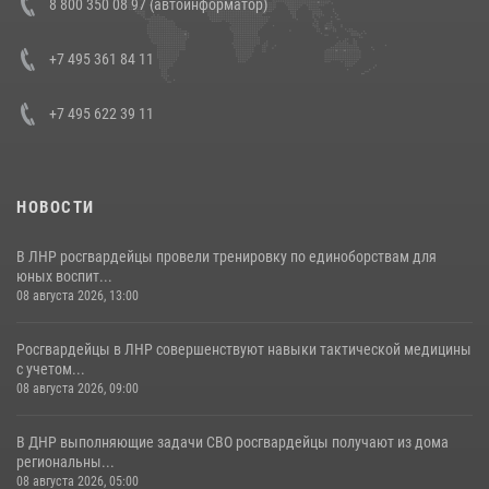
8 800 350 08 97 (автоинформатор)
генерала армии Виктора Золотова с заместителем полномочного
представителя Президента Российской Федерации в Северо-
Кавказском федеральном округе Виталием Кузнецовым
+7 495 361 84 11
30 июля 2026, 15:35
4
+7 495 622 39 11
НОВОСТИ
В ЛНР росгвардейцы провели тренировку по единоборствам для
юных воспит...
08 августа 2026, 13:00
Росгвардейцы в ЛНР совершенствуют навыки тактической медицины
с учетом...
08 августа 2026, 09:00
В ДНР выполняющие задачи СВО росгвардейцы получают из дома
региональны...
08 августа 2026, 05:00