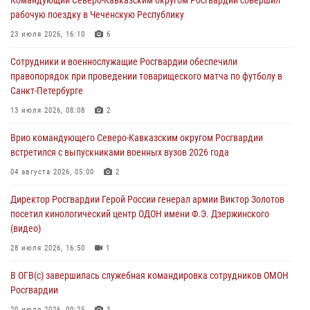
Командующий Северо-Кавказским округом Росгвардии совершил
08 августа 2026, 07:00
рабочую поездку в Чеченскую Республику
Росгвардейцы обеспечили безопасность «Поезда Победы» в
23 июля 2026, 16:10
6
Кузбассе
Сотрудники и военнослужащие Росгвардии обеспечили
08 августа 2026, 07:00
правопорядок при проведении товарищеского матча по футболу в
Санкт-Петербурге
Военнослужащие Софринской бригады Росгвардии встретились с
участником патриотического проекта «Дорогой Ломоносова —
13 июля 2026, 08:08
2
дорогой к Победе в СВО» (видео)
Врио командующего Северо-Кавказским округом Росгвардии
08 августа 2026, 07:00
2
1
встретился с выпускниками военных вузов 2026 года
В Москве росгвардейцы оказали помощь медикам и девушке с
04 августа 2026, 05:00
2
ограниченными возможностями здоровья (видео)
Директор Росгвардии Герой России генерал армии Виктор Золотов
08 августа 2026, 06:32
1
посетил кинологический центр ОДОН имени Ф.Э. Дзержинского
(видео)
28 июля 2026, 16:50
1
В ОГВ(с) завершилась служебная командировка сотрудников ОМОН
Росгвардии
20 июля 2026, 09:25
3