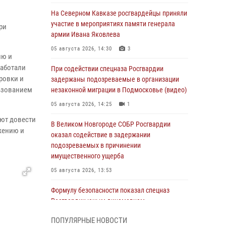
На Северном Кавказе росгвардейцы приняли
участие в мероприятиях памяти генерала
ри
армии Ивана Яковлева
05 августа 2026, 14:30
3
ию и
работали
При содействии спецназа Росгвардии
ровки и
задержаны подозреваемые в организации
ьзованием
незаконной миграции в Подмосковье (видео)
05 августа 2026, 14:25
1
яют довести
В Великом Новгороде СОБР Росгвардии
ужению и
оказал содействие в задержании
подозреваемых в причинении
имущественного ущерба
05 августа 2026, 13:53
Формулу безопасности показал спецназ
Росгвардии юным динамовцам
Свердловской области
ПОПУЛЯРНЫЕ НОВОСТИ
05 августа 2026, 13:50
4