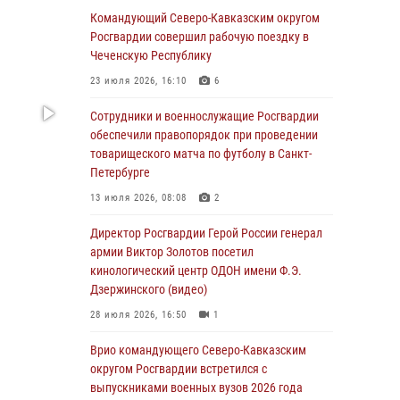
Командующий Северо-Кавказским округом
В столице росгвардейцы задержали мужчину,
Росгвардии совершил рабочую поездку в
устроившего дебош в букмекерской конторе
Чеченскую Республику
(видео)
23 июля 2026, 16:10
6
05 августа 2026, 13:25
1
Сотрудники и военнослужащие Росгвардии
В Удмуртии при силовой поддержке спецназа
обеспечили правопорядок при проведении
Росгвардии задержаны подозреваемые в
товарищеского матча по футболу в Санкт-
мошенничестве под видом оказания
Петербурге
оздоровительных услуг (видео)
13 июля 2026, 08:08
2
05 августа 2026, 13:20
1
1
Директор Росгвардии Герой России генерал
В Москве дети сотрудников и
армии Виктор Золотов посетил
военнослужащих Росгвардии посетили
кинологический центр ОДОН имени Ф.Э.
мастер-класс по художественной гимнастике
Дзержинского (видео)
05 августа 2026, 13:00
3
28 июля 2026, 16:50
1
Офицеры Росгвардии и ветераны войск
Врио командующего Северо-Кавказским
правопорядка почтили память генерала
округом Росгвардии встретился с
армии Ивана Кирилловича Яковлева
выпускниками военных вузов 2026 года