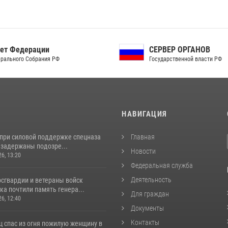
ет Федерации
СЕРВЕР ОРГАНОВ
рального Собрания РФ
Государственной власти РФ
И
НАВИГАЦИЯ
 при силовой поддержке спецназа
Главная
 задержаны подозре...
Новости
26, 13:20
Федеральная служба
Деятельность
сгвардии и ветераны войск
а почтили память генера...
Для граждан
26, 12:40
Документы
Контакты
ц спас из огня пожилую женщину в