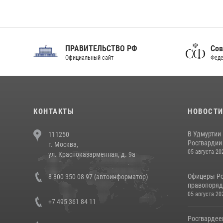
ПРАВИТЕЛЬСТВО РФ
Сов
Официальный сайт
Феде
КОНТАКТЫ
НОВОСТ
В Удмуртии
111250
Росгвардии
г. Москва,
05 августа 20
ул. Красноказарменная, д. 9а
Офицеры Ро
8 800 350 08 97 (автоинформатор)
правопорядк
05 августа 20
+7 495 361 84 11
Росгвардее