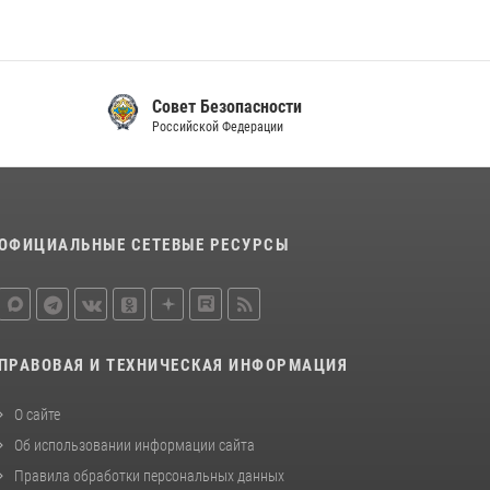
законодательства (видео)
30 июля 2026, 08:00
1
В Челябинске росгвардейцы задержали
Совет Безопасности
злоумышленников, напавших на бригаду
Российской Федерации
скорой помощи (видео)
14 июля 2026, 12:20
1
В Росгвардии прошла военно-научная
конференция по обобщению боевого опыта
ОФИЦИАЛЬНЫЕ СЕТЕВЫЕ РЕСУРСЫ
08 июля 2026, 07:01
ПРАВОВАЯ И ТЕХНИЧЕСКАЯ ИНФОРМАЦИЯ
О сайте
Об использовании информации сайта
Правила обработки персональных данных