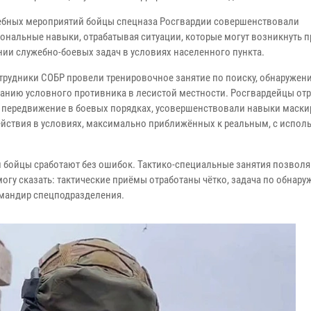
чебных мероприятий бойцы спецназа Росгвардии совершенствовали
ональные навыки, отрабатывая ситуации, которые могут возникнуть п
ии служебно-боевых задач в условиях населенного пункта.
трудники СОБР провели тренировочное занятие по поиску, обнаружен
анию условного противника в лесистой местности. Росгвардейцы от
 передвижение в боевых порядках, усовершенствовали навыки маски
йствия в условиях, максимально приближённых к реальным, с испол
ции бойцы сработают без ошибок. Тактико-специальные занятия позвол
огу сказать: тактические приёмы отработаны чётко, задача по обнар
омандир спецподразделения.