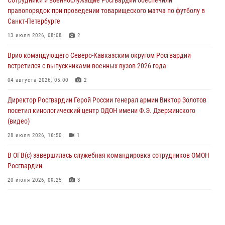
В Курске росгвардейцы приняли участие в митинге, посвященном
правопорядок при проведении товарищеского матча по футболу в
второй годовщине вторжения ВСУ на территорию области
Санкт-Петербурге
06 августа 2026, 11:56
4
13 июля 2026, 08:08
2
В Санкт-Петербурге наряд Росгвардии задержал правонарушителя,
Врио командующего Северо-Кавказским округом Росгвардии
угрожавшего подростку травматическим пистолетом
встретился с выпускниками военных вузов 2026 года
06 августа 2026, 11:33
1
04 августа 2026, 05:00
2
В Зауралье при содействии СОБР Росгвардии ликвидирована
Директор Росгвардии Герой России генерал армии Виктор Золотов
крупная нарколаборатория
посетил кинологический центр ОДОН имени Ф.Э. Дзержинского
06 августа 2026, 11:27
(видео)
28 июля 2026, 16:50
1
В ОГВ(с) завершилась служебная командировка сотрудников ОМОН
Росгвардии
20 июля 2026, 09:25
3
Директор Росгвардии Герой России генерал армии Виктор Золотов
поздравил специалистов подразделений тыла с профессиональным
праздником