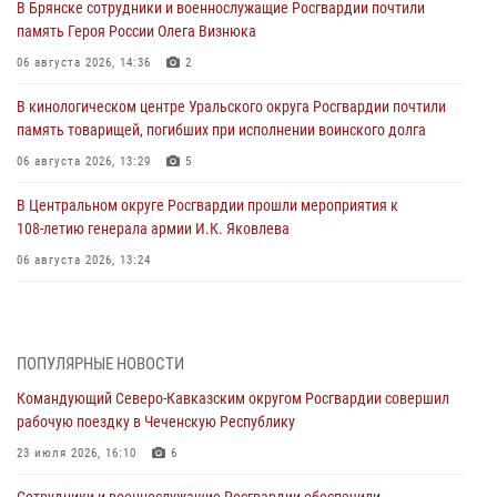
В Брянске сотрудники и военнослужащие Росгвардии почтили
память Героя России Олега Визнюка
06 августа 2026, 14:36
2
В кинологическом центре Уральского округа Росгвардии почтили
память товарищей, погибших при исполнении воинского долга
06 августа 2026, 13:29
5
В Центральном округе Росгвардии прошли мероприятия к
108‑летию генерала армии И.К. Яковлева
06 августа 2026, 13:24
Росгвардейцы задержали мужчину, открывшего стрельбу в
Подмосковье (видео)
06 августа 2026, 12:35
1
ПОПУЛЯРНЫЕ НОВОСТИ
Командующий Северо-Кавказским округом Росгвардии совершил
Росгвардейцы провели выставку вооружения для участников сбора
рабочую поездку в Чеченскую Республику
«Гвардеец» в Пензе (видео)
23 июля 2026, 16:10
6
06 августа 2026, 12:00
2
1
Сотрудники и военнослужащие Росгвардии обеспечили