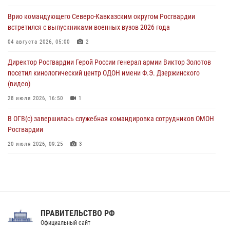
тактическом турнире (видео)
Врио командующего Северо-Кавказским округом Росгвардии
08 августа 2026, 06:15
9
1
встретился с выпускниками военных вузов 2026 года
День физкультурника в Уральском округе Росгвардии отметили
04 августа 2026, 05:00
2
турнирами, мастер-классами и легкоатлетическими забегами
Директор Росгвардии Герой России генерал армии Виктор Золотов
08 августа 2026, 06:03
9
посетил кинологический центр ОДОН имени Ф.Э. Дзержинского
(видео)
28 июля 2026, 16:50
1
В ОГВ(с) завершилась служебная командировка сотрудников ОМОН
Росгвардии
20 июля 2026, 09:25
3
Директор Росгвардии Герой России генерал армии Виктор Золотов
поздравил специалистов подразделений тыла с профессиональным
праздником
31 июля 2026, 21:01
ПРАВИТЕЛЬСТВО РФ
Праздник «Один день с Росгвардией» к 105-летию Центрального
Официальный сайт