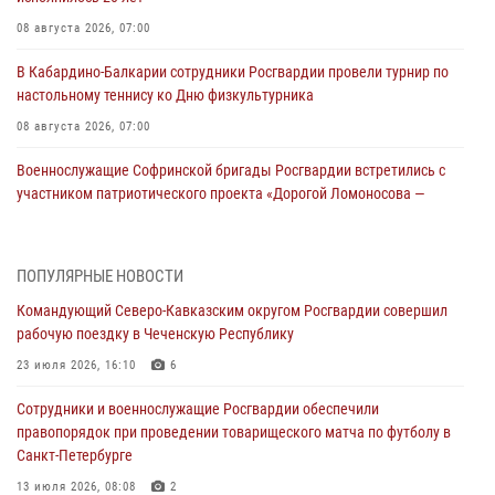
08 августа 2026, 07:00
В Кабардино-Балкарии сотрудники Росгвардии провели турнир по
настольному теннису ко Дню физкультурника
08 августа 2026, 07:00
Военнослужащие Софринской бригады Росгвардии встретились с
участником патриотического проекта «Дорогой Ломоносова —
дорогой к Победе в СВО» (видео)
08 августа 2026, 07:00
2
1
ПОПУЛЯРНЫЕ НОВОСТИ
Росгвардейцы обеспечили безопасность «Поезда Победы» в
Командующий Северо-Кавказским округом Росгвардии совершил
Кузбассе
рабочую поездку в Чеченскую Республику
08 августа 2026, 07:00
23 июля 2026, 16:10
6
В Москве росгвардейцы оказали помощь медикам и девушке с
Сотрудники и военнослужащие Росгвардии обеспечили
ограниченными возможностями здоровья (видео)
правопорядок при проведении товарищеского матча по футболу в
08 августа 2026, 06:32
1
Санкт-Петербурге
Спецназ Росгвардии в Марий Эл почтил память товарища на
13 июля 2026, 08:08
2