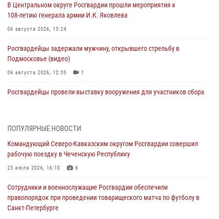
В Центральном округе Росгвардии прошли мероприятия к
108‑летию генерала армии И.К. Яковлева
06 августа 2026, 13:24
Росгвардейцы задержали мужчину, открывшего стрельбу в
Подмосковье (видео)
06 августа 2026, 12:35
1
Росгвардейцы провели выставку вооружения для участников сбора
«Гвардеец» в Пензе (видео)
06 августа 2026, 12:00
2
1
ПОПУЛЯРНЫЕ НОВОСТИ
В Курске росгвардейцы приняли участие в митинге, посвященном
Командующий Северо-Кавказским округом Росгвардии совершил
второй годовщине вторжения ВСУ на территорию области
рабочую поездку в Чеченскую Республику
06 августа 2026, 11:56
4
23 июля 2026, 16:10
6
В Санкт-Петербурге наряд Росгвардии задержал правонарушителя,
Сотрудники и военнослужащие Росгвардии обеспечили
угрожавшего подростку травматическим пистолетом
правопорядок при проведении товарищеского матча по футболу в
06 августа 2026, 11:33
1
Санкт-Петербурге