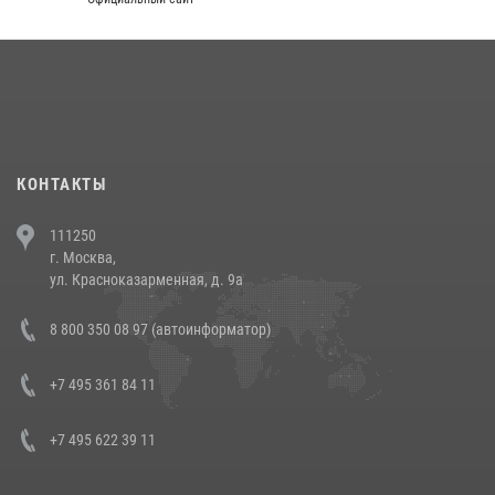
округа прошел на Поклонной горе
18 июля 2026, 13:43
15
1
При силовой поддержке СОБР Росгвардии в Иркутской области
повели рейды по соблюдению миграционного законодательства
(видео)
30 июля 2026, 08:00
1
КОНТАКТЫ
В Челябинске росгвардейцы задержали злоумышленников,
111250
напавших на бригаду скорой помощи (видео)
г. Москва,
14 июля 2026, 12:20
1
ул. Красноказарменная, д. 9а
В Росгвардии прошла военно-научная конференция по обобщению
8 800 350 08 97 (автоинформатор)
боевого опыта
08 июля 2026, 07:01
+7 495 361 84 11
+7 495 622 39 11