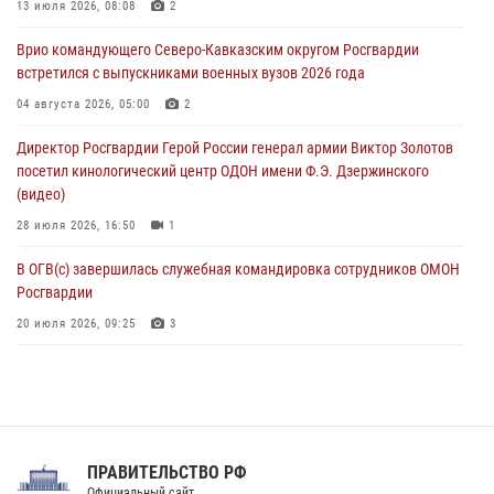
В Зауралье при содействии СОБР Росгвардии ликвидирована
13 июля 2026, 08:08
2
крупная нарколаборатория
Врио командующего Северо-Кавказским округом Росгвардии
06 августа 2026, 11:27
встретился с выпускниками военных вузов 2026 года
В Москве росгвардейцы задержали троих мужчин, устроивших
04 августа 2026, 05:00
2
пьяный дебош в баре (видео)
Директор Росгвардии Герой России генерал армии Виктор Золотов
06 августа 2026, 11:20
1
посетил кинологический центр ОДОН имени Ф.Э. Дзержинского
(видео)
28 июля 2026, 16:50
1
В ОГВ(с) завершилась служебная командировка сотрудников ОМОН
Росгвардии
20 июля 2026, 09:25
3
Директор Росгвардии Герой России генерал армии Виктор Золотов
поздравил специалистов подразделений тыла с профессиональным
праздником
31 июля 2026, 21:01
ПРАВИТЕЛЬСТВО РФ
Праздник «Один день с Росгвардией» к 105-летию Центрального
Официальный сайт