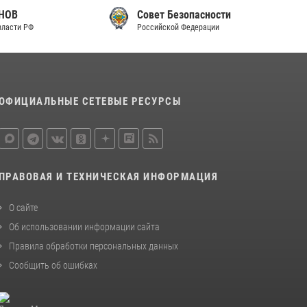
законодательства (видео)
Совет Безопасности
Российской Федерации
30 июля 2026, 08:00
1
В Челябинске росгвардейцы задержали
злоумышленников, напавших на бригаду
скорой помощи (видео)
ОФИЦИАЛЬНЫЕ СЕТЕВЫЕ РЕСУРСЫ
14 июля 2026, 12:20
1
В Росгвардии прошла военно-научная
конференция по обобщению боевого опыта
08 июля 2026, 07:01
ПРАВОВАЯ И ТЕХНИЧЕСКАЯ ИНФОРМАЦИЯ
О сайте
Об использовании информации сайта
Правила обработки персональных данных
Сообщить об ошибках