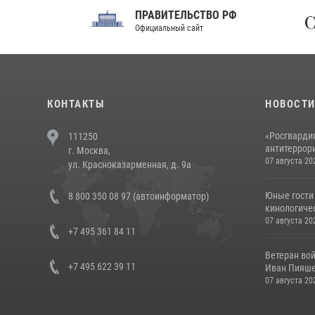
ПРАВИТЕЛЬСТВО РФ
Сов
Официальный сайт
Феде
КОНТАКТЫ
НОВОСТ
«Росгвардия
111250
антитеррори
г. Москва,
07 августа 20
ул. Красноказарменная, д. 9а
Юные гости 
8 800 350 08 97 (автоинформатор)
кинологичес
07 августа 20
+7 495 361 84 11
Ветеран во
+7 495 622 39 11
Иван Пияшев
07 августа 20