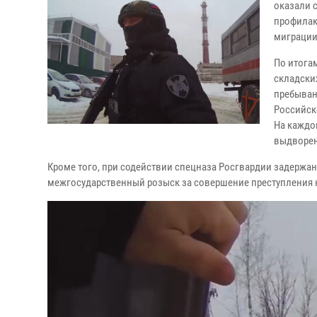
оказали 
профилак
миграции
По итога
складски
пребыван
Российск
На каждо
выдворен
Кроме того, при содействии спецназа Росгвардии задержан
межгосударственный розыск за совершение преступления 