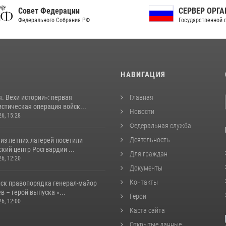
ет Федерации
СЕРВЕР ОРГАНОВ
рального Собрания РФ
Государственной власти РФ
И
НАВИГАЦИЯ
. Вехи истории»: первая
Главная
стическая операция войск...
Новости
26, 15:28
Федеральная служба
Деятельность
из летних лагерей посетили
кий центр Росгвардии ...
Для граждан
26, 12:20
Документы
Контакты
йск правопорядка генерал-майор
 – герой выпуска «...
Герои
26, 12:00
Карта сайта
Открытые данные