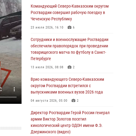
Командующий Северо-Кавказским округом
Юные гости из летних лагерей посетили
Росгвардии совершил рабочую поездку в
кинологический центр Росгвардии (видео)
Чеченскую Республику
07 августа 2026, 12:20
3
1
23 июля 2026, 16:10
6
Ветеран войск правопорядка генерал-майор
Сотрудники и военнослужащие Росгвардии
Иван Пияшев – герой выпуска «Легенды
обеспечили правопорядок при проведении
армии с Александром Маршалом»
товарищеского матча по футболу в Санкт-
Петербурге
07 августа 2026, 12:00
13 июля 2026, 08:08
2
Представители ФСБ России по Уральскому
округу Росгвардии и ветераны военной
Врио командующего Северо-Кавказским
контрразведки почтили память Николая
округом Росгвардии встретился с
Кузнецова
выпускниками военных вузов 2026 года
07 августа 2026, 12:00
4
04 августа 2026, 05:00
2
Росгвардейцы пресекли попытку руферов
Директор Росгвардии Герой России генерал
подняться на крышу Смольного собора в
армии Виктор Золотов посетил
Санкт-Петербурге (видео)
кинологический центр ОДОН имени Ф.Э.
Дзержинского (видео)
07 августа 2026, 11:34
3
1