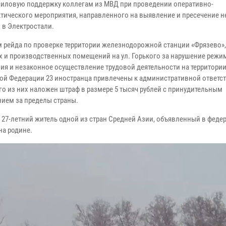
силовую поддержку коллегам из МВД при проведении оперативно-
тического мероприятия, направленного на выявление и пресечение 
 в Электростали.
м рейда по проверке территории железнодорожной станции «Фрязево»,
х и производственных помещений на ул. Горького за нарушение режи
ия и незаконное осуществление трудовой деятельности на территори
ой Федерации 23 иностранца привлечены к административной ответс
го из них наложен штраф в размере 5 тысяч рублей с принудительным
ием за пределы страны.
 27-летний житель одной из стран Средней Азии, объявленный в феде
на родине.