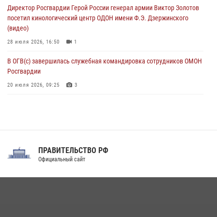
Директор Росгвардии Герой России генерал армии Виктор Золотов
08 августа 2026, 09:00
2
посетил кинологический центр ОДОН имени Ф.Э. Дзержинского
(видео)
28 июля 2026, 16:50
1
В ОГВ(с) завершилась служебная командировка сотрудников ОМОН
Росгвардии
20 июля 2026, 09:25
3
Директор Росгвардии Герой России генерал армии Виктор Золотов
поздравил специалистов подразделений тыла с профессиональным
праздником
31 июля 2026, 21:01
ПРАВИТЕЛЬСТВО РФ
Праздник «Один день с Росгвардией» к 105-летию Центрального
Официальный сайт
округа прошел на Поклонной горе
18 июля 2026, 13:43
15
1
При силовой поддержке СОБР Росгвардии в Иркутской области
повели рейды по соблюдению миграционного законодательства