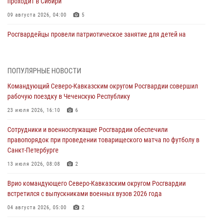
проходит в Сибири
09 августа 2026, 04:00
5
Росгвардейцы провели патриотическое занятие для детей на
Поклонной горе в Москве (видео)
08 августа 2026, 14:10
3
1
ПОПУЛЯРНЫЕ НОВОСТИ
В ЛНР росгвардейцы провели тренировку по единоборствам для
Командующий Северо-Кавказским округом Росгвардии совершил
юных воспитанников спортивной школы
рабочую поездку в Чеченскую Республику
08 августа 2026, 13:00
1
23 июля 2026, 16:10
6
Сотрудники Росгвардии присоединились к утренней разминке у
Сотрудники и военнослужащие Росгвардии обеспечили
стен музея истории космонавтики в Калуге
правопорядок при проведении товарищеского матча по футболу в
08 августа 2026, 09:29
2
Санкт-Петербурге
В Северо-Западном округе Росгвардии продолжаются мероприятия
13 июля 2026, 08:08
2
в честь юбилея ведомства
Врио командующего Северо-Кавказским округом Росгвардии
08 августа 2026, 09:03
1
встретился с выпускниками военных вузов 2026 года
Росгвардейцы в ЛНР совершенствуют навыки тактической
04 августа 2026, 05:00
2
медицины с учетом опыта СВО