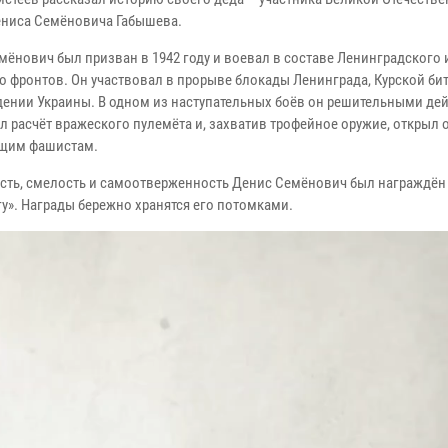
ниса Семёновича Габышева.
мёнович был призван в 1942 году и воевал в составе Ленинградского 
о фронтов. Он участвовал в прорыве блокады Ленинграда, Курской бит
ении Украины. В одном из наступательных боёв он решительными де
л расчёт вражеского пулемёта и, захватив трофейное оружие, открыл 
щим фашистам.
ость, смелость и самоотверженность Денис Семёнович был награждё
гу». Награды бережно хранятся его потомками.