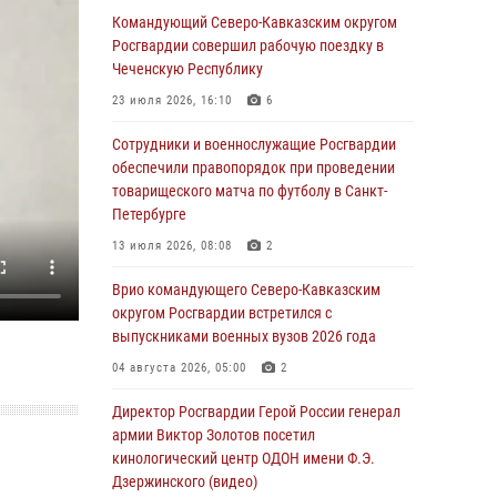
Спецназ Росгвардии в Марий Эл почтил
Командующий Северо-Кавказским округом
память товарища на тактическом турнире
Росгвардии совершил рабочую поездку в
(видео)
Чеченскую Республику
08 августа 2026, 06:15
9
1
23 июля 2026, 16:10
6
День физкультурника в Уральском округе
Сотрудники и военнослужащие Росгвардии
Росгвардии отметили турнирами, мастер-
обеспечили правопорядок при проведении
классами и легкоатлетическими забегами
товарищеского матча по футболу в Санкт-
Петербурге
08 августа 2026, 06:03
9
13 июля 2026, 08:08
2
Кинологи Росгвардии со всей страны
приступили к новому курсу подготовки на
Врио командующего Северо-Кавказским
Урале
округом Росгвардии встретился с
выпускниками военных вузов 2026 года
08 августа 2026, 05:00
3
04 августа 2026, 05:00
2
В ДНР выполняющие задачи СВО
росгвардейцы получают из дома
Директор Росгвардии Герой России генерал
региональные газеты и поддержку земляков
армии Виктор Золотов посетил
кинологический центр ОДОН имени Ф.Э.
08 августа 2026, 05:00
Дзержинского (видео)