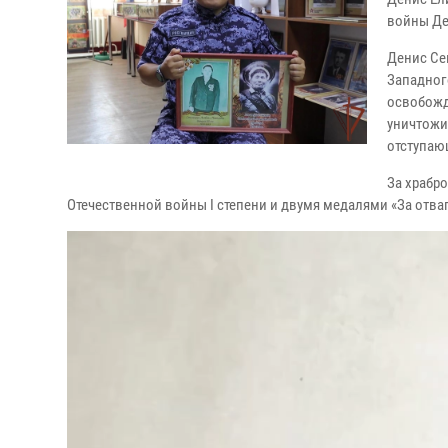
войны Де
Денис Се
Западног
освобожд
уничтожи
отступаю
За храбр
Отечественной войны I степени и двумя медалями «За отва