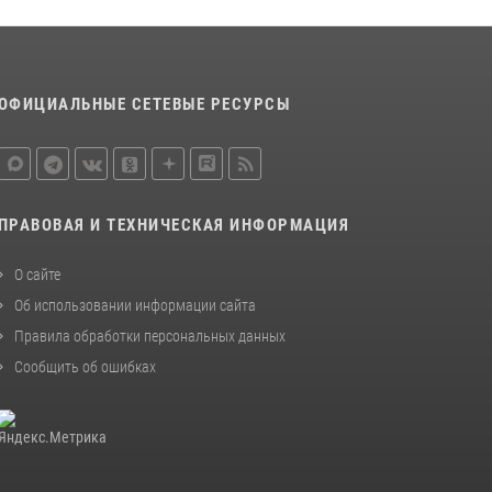
законодательства (видео)
30 июля 2026, 08:00
1
В Челябинске росгвардейцы задержали
ОФИЦИАЛЬНЫЕ СЕТЕВЫЕ РЕСУРСЫ
злоумышленников, напавших на бригаду
скорой помощи (видео)
14 июля 2026, 12:20
1
Состоялась рабочая встреча директора
ПРАВОВАЯ И ТЕХНИЧЕСКАЯ ИНФОРМАЦИЯ
Росгвардии Героя России генерала армии
Виктора Золотова с заместителем
О сайте
полномочного представителя Президента
Об использовании информации сайта
Российской Федерации в Северо-Кавказском
федеральном округе Виталием Кузнецовым
Правила обработки персональных данных
30 июля 2026, 15:35
4
Сообщить об ошибках