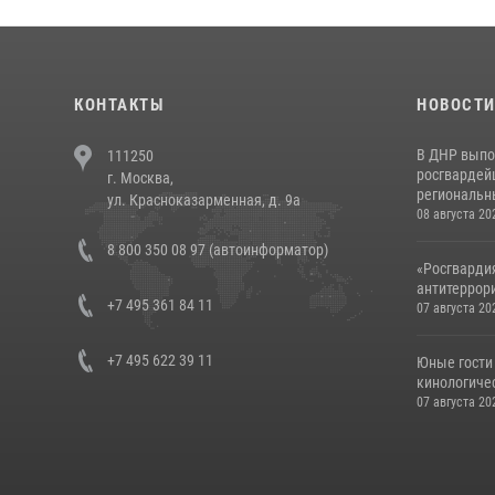
КОНТАКТЫ
НОВОСТ
В ДНР выпо
111250
росгвардей
г. Москва,
региональны
ул. Красноказарменная, д. 9а
08 августа 20
8 800 350 08 97 (автоинформатор)
«Росгвардия
антитеррори
+7 495 361 84 11
07 августа 20
+7 495 622 39 11
Юные гости 
кинологичес
07 августа 20