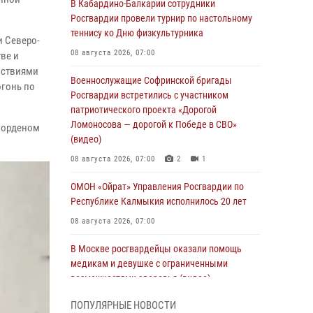
В Кабардино-Балкарии сотрудники
Росгвардии провели турнир по настольному
теннису ко Дню физкультурника
и Северо-
08 августа 2026, 07:00
ве и
йствиями
Военнослужащие Софринской бригады
огонь по
Росгвардии встретились с участником
патриотического проекта «Дорогой
Ломоносова — дорогой к Победе в СВО»
н орденом
(видео)
08 августа 2026, 07:00
2
1
ОМОН «Ойрат» Управления Росгвардии по
Республике Калмыкия исполнилось 20 лет
08 августа 2026, 07:00
В Москве росгвардейцы оказали помощь
медикам и девушке с ограниченными
возможностями здоровья (видео)
08 августа 2026, 06:32
1
ПОПУЛЯРНЫЕ НОВОСТИ