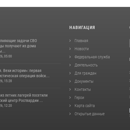
И
НАВИГАЦИЯ
лняющие задачи СВО
Главная
цы получают из дома
Новости
...
26, 05:00
Федеральная служба
Деятельность
. Вехи истории»: первая
Для граждан
стическая операция войск...
26, 15:28
Документы
Контакты
из летних лагерей посетили
Герои
кий центр Росгвардии ...
Карта сайта
26, 12:20
Открытые данные