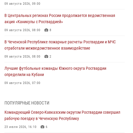
09 августа 2026, 09:00
В Центральных регионах России продолжается ведомственная
акция «Каникулы с Росгвардией»
09 августа 2026, 08:00
8
В Чеченской Республике пожарные расчеты Росгвардии и МЧС
отработали межведомственное взаимодействие
09 августа 2026, 08:00
2
Лучшие футбольные команды Южного округа Росгвардии
определили на Кубани
09 августа 2026, 07:00
В Ульяновске росгвардейцы присоединились к донорской акции
(видео)
ПОПУЛЯРНЫЕ НОВОСТИ
09 августа 2026, 06:15
2
1
Командующий Северо-Кавказским округом Росгвардии совершил
рабочую поездку в Чеченскую Республику
Росгвардейцы провели занятие по стрелковой подготовке для
воспитанников Центра детского, юношеского туризма и
23 июля 2026, 16:10
6