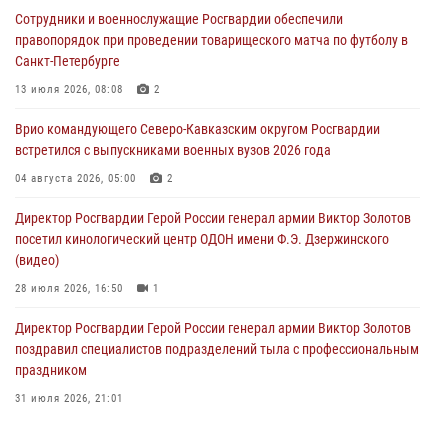
краеведения Луганской Народной Республики
Сотрудники и военнослужащие Росгвардии обеспечили
09 августа 2026, 05:00
правопорядок при проведении товарищеского матча по футболу в
Санкт-Петербурге
В регионах Урала бойцам Росгвардии в зону СВО передали свежие
тиражи газет
13 июля 2026, 08:08
2
09 августа 2026, 05:00
Врио командующего Северо-Кавказским округом Росгвардии
встретился с выпускниками военных вузов 2026 года
Всероссийская ведомственная акции «Каникулы с Росгвардией
проходит в Сибири
04 августа 2026, 05:00
2
09 августа 2026, 04:00
5
Директор Росгвардии Герой России генерал армии Виктор Золотов
посетил кинологический центр ОДОН имени Ф.Э. Дзержинского
(видео)
28 июля 2026, 16:50
1
Директор Росгвардии Герой России генерал армии Виктор Золотов
поздравил специалистов подразделений тыла с профессиональным
праздником
31 июля 2026, 21:01
В ОГВ(с) завершилась служебная командировка сотрудников ОМОН