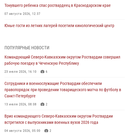
Тонувшего ребенка спас росгвардеец в Краснодарском крае
07 августа 2026, 12:37
Юные гости из летних лагерей посетили кинологический центр
Росгвардии (видео)
07 августа 2026, 12:20
3
1
ПОПУЛЯРНЫЕ НОВОСТИ
Представители ФСБ России по Уральскому округу Росгвардии и
Командующий Северо-Кавказским округом Росгвардии совершил
ветераны военной контрразведки почтили память Николая
рабочую поездку в Чеченскую Республику
Кузнецова
23 июля 2026, 16:10
6
07 августа 2026, 12:00
4
Сотрудники и военнослужащие Росгвардии обеспечили
Ветеран войск правопорядка генерал-майор Иван Пияшев – герой
правопорядок при проведении товарищеского матча по футболу в
выпуска «Легенды армии с Александром Маршалом»
Санкт-Петербурге
07 августа 2026, 12:00
13 июля 2026, 08:08
2
Росгвардейцы пресекли попытку руферов подняться на крышу
Врио командующего Северо-Кавказским округом Росгвардии
Смольного собора в Санкт-Петербурге (видео)
встретился с выпускниками военных вузов 2026 года
07 августа 2026, 11:34
3
1
04 августа 2026, 05:00
2