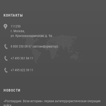
повели рейды по соблюдению миграционного законодательства
(видео)
30 июля 2026, 08:00
1
КОНТАКТЫ
В Челябинске росгвардейцы задержали злоумышленников,
111250
напавших на бригаду скорой помощи (видео)
г. Москва,
14 июля 2026, 12:20
1
ул. Красноказарменная, д. 9а
В Росгвардии прошла военно-научная конференция по обобщению
8 800 350 08 97 (автоинформатор)
боевого опыта
08 июля 2026, 07:01
+7 495 361 84 11
+7 495 622 39 11
НОВОСТИ
«Росгвардия. Вехи истории»: первая антитеррористическая операция
войск...