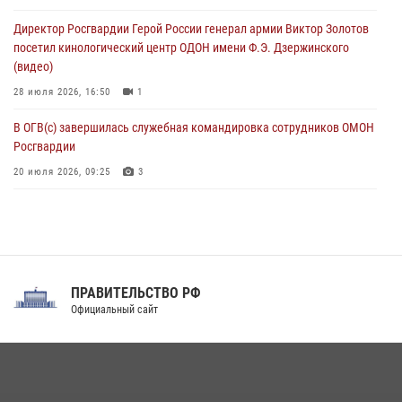
В Курске росгвардейцы провели занятие по основам
Директор Росгвардии Герой России генерал армии Виктор Золотов
взрывобезопасности
посетил кинологический центр ОДОН имени Ф.Э. Дзержинского
07 августа 2026, 11:33
(видео)
28 июля 2026, 16:50
1
В ОГВ(с) завершилась служебная командировка сотрудников ОМОН
Росгвардии
20 июля 2026, 09:25
3
Директор Росгвардии Герой России генерал армии Виктор Золотов
поздравил специалистов подразделений тыла с профессиональным
праздником
31 июля 2026, 21:01
ПРАВИТЕЛЬСТВО РФ
Праздник «Один день с Росгвардией» к 105-летию Центрального
Официальный сайт
округа прошел на Поклонной горе
18 июля 2026, 13:43
15
1
При силовой поддержке СОБР Росгвардии в Иркутской области