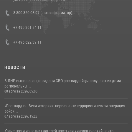
Состоялась рабочая встреча директора Росгвардии Героя России
8 800 350 08 97 (автоинформатор)
генерала армии Виктора Золотова с заместителем полномочного
представителя Президента Российской Федерации в Северо-
Кавказском федеральном округе Виталием Кузнецовым
+7 495 361 84 11
30 июля 2026, 15:35
4
+7 495 622 39 11
НОВОСТИ
В ДНР выполняющие задачи СВО росгвардейцы получают из дома
региональны...
08 августа 2026, 05:00
«Росгвардия. Вехи истории»: первая антитеррористическая операция
войск...
07 августа 2026, 15:28
Юные гости из летних лагерей посетили кинологический центр