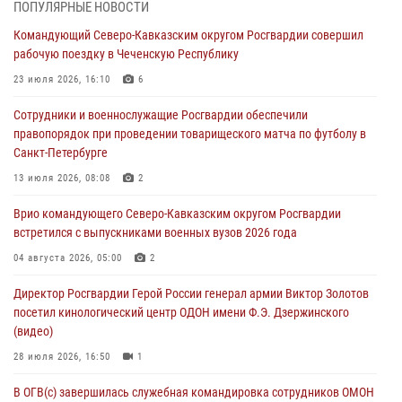
ПОПУЛЯРНЫЕ НОВОСТИ
День физкультурника в Уральском округе Росгвардии отметили
Командующий Северо-Кавказским округом Росгвардии совершил
турнирами, мастер-классами и легкоатлетическими забегами
рабочую поездку в Чеченскую Республику
08 августа 2026, 06:03
9
23 июля 2026, 16:10
6
В ДНР выполняющие задачи СВО росгвардейцы получают из дома
Сотрудники и военнослужащие Росгвардии обеспечили
региональные газеты и поддержку земляков
правопорядок при проведении товарищеского матча по футболу в
08 августа 2026, 05:00
Санкт-Петербурге
Кинологи Росгвардии со всей страны приступили к новому курсу
13 июля 2026, 08:08
2
подготовки на Урале
Врио командующего Северо-Кавказским округом Росгвардии
08 августа 2026, 05:00
3
встретился с выпускниками военных вузов 2026 года
Комплексные проверки безопасности объектов образования с
04 августа 2026, 05:00
2
участием Росгвардии продолжаются на Урале
Директор Росгвардии Герой России генерал армии Виктор Золотов
08 августа 2026, 04:01
5
посетил кинологический центр ОДОН имени Ф.Э. Дзержинского
(видео)
28 июля 2026, 16:50
1
В ОГВ(с) завершилась служебная командировка сотрудников ОМОН