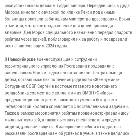
республиканском детском тубдиспансере. Переодевшись в Деда
Мороза, кинолог с овчаркой по кличке Рекси под окнами
больницы показали ребятишкам мастерство дрессировки. Врачи
отметили, что такое поздравление для детей происходит
впервые. Дед Мороз специального назначения передал сладости
ребятам через врачей, поблагодарил их за работу и поздравили
всех с наступающим 2024 годом.
В
Новосибирске
военнослужащие и сотрудники
территориального управления Росгвардии поздравили с
наступающим Новым годом воспитанников Центра помощи
детям, оставшимся без попечения родителей «Жемчужина».
Сотрудник СОБР Сергей в костюме главного новогоднего
волшебника совместно с коллегами из ОМОН «Сибирь»
продемонстрировал детям, насколько умело и быстро его
четвероногий коллега справляется с поставленными задачами.
Также в рамках мероприятия ребятам продемонстрировали шоу
мыльных пузырей, а также выставку спецсредств и средств
индивидуальной защиты. В завершение ребята с гордостью
рассказали росгвардейцам об успехах в учебе, а также делились