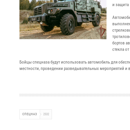
и защита
Автомоби
выполнен
стрелковы
тротилов
бортов а
стекла от
Бойцы спецназа будут использовать автомобиль для обес
местности, проведении разведывательных мероприятий и 
СПЕЦНАЗ
2532