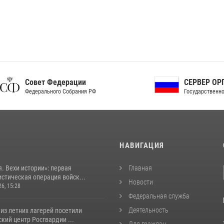
ет Федерации
СЕРВЕР ОРГАНОВ
рального Собрания РФ
Государственной власти РФ
И
НАВИГАЦИЯ
. Вехи истории»: первая
Главная
стическая операция войск...
Новости
26, 15:28
Федеральная служба
Деятельность
из летних лагерей посетили
кий центр Росгвардии ...