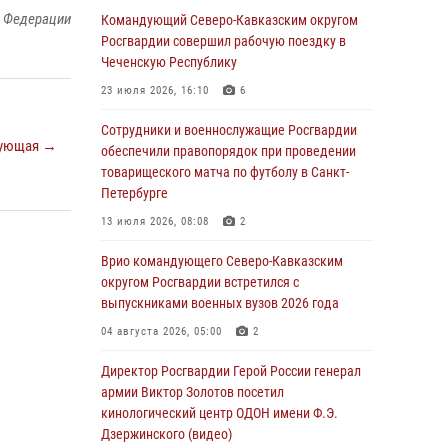
й Федерации
Иван Пияшев – герой выпуска «Легенды
Командующий Северо-Кавказским округом
армии с Александром Маршалом»
Росгвардии совершил рабочую поездку в
Чеченскую Республику
07 августа 2026, 12:00
23 июля 2026, 16:10
6
Представители ФСБ России по Уральскому
округу Росгвардии и ветераны военной
Сотрудники и военнослужащие Росгвардии
ующая →
контрразведки почтили память Николая
обеспечили правопорядок при проведении
Кузнецова
товарищеского матча по футболу в Санкт-
Петербурге
07 августа 2026, 12:00
4
13 июля 2026, 08:08
2
Росгвардейцы пресекли попытку руферов
подняться на крышу Смольного собора в
Врио командующего Северо-Кавказским
Санкт-Петербурге (видео)
округом Росгвардии встретился с
выпускниками военных вузов 2026 года
07 августа 2026, 11:34
3
1
04 августа 2026, 05:00
2
В Курске росгвардейцы провели занятие по
основам взрывобезопасности
Директор Росгвардии Герой России генерал
армии Виктор Золотов посетил
07 августа 2026, 11:33
кинологический центр ОДОН имени Ф.Э.
Дзержинского (видео)
Рэпер ST посетил раненых росгвардейцев в