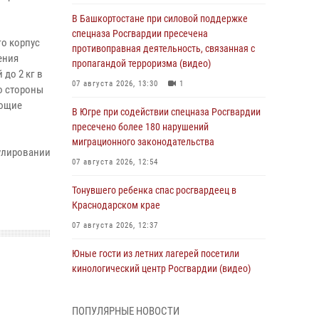
В Башкортостане при силовой поддержке
спецназа Росгвардии пресечена
го корпус
противоправная деятельность, связанная с
ения
пропагандой терроризма (видео)
до 2 кг в
07 августа 2026, 13:30
1
о стороны
яющие
В Югре при содействии спецназа Росгвардии
пресечено более 180 нарушений
миграционного законодательства
рулировании
07 августа 2026, 12:54
Тонувшего ребенка спас росгвардеец в
Краснодарском крае
07 августа 2026, 12:37
Юные гости из летних лагерей посетили
кинологический центр Росгвардии (видео)
07 августа 2026, 12:20
3
1
ПОПУЛЯРНЫЕ НОВОСТИ
Ветеран войск правопорядка генерал-майор