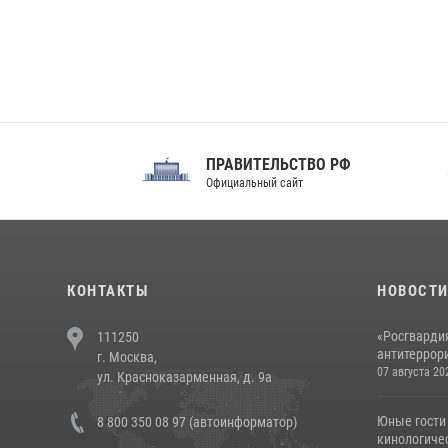
ПРАВИТЕЛЬСТВО РФ
Сов
Официальный сайт
Феде
КОНТАКТЫ
НОВОСТ
«Росгвардия
111250
антитеррори
г. Москва,
07 августа 20
ул. Красноказарменная, д. 9а
Юные гости 
8 800 350 08 97 (автоинформатор)
кинологичес