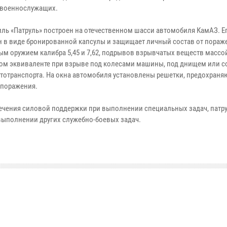
 военнослужащих.
ль «Патруль» построен на отечественном шасси автомобиля КамАЗ. Е
 в виде бронированной капсулы и защищает личный состав от пораж
м оружием калибра 5,45 и 7,62, подрывов взрывчатых веществ массой 
ом эквиваленте при взрыве под колесами машины, под днищем или с
втотранспорта. На окна автомобиля установлены решетки, предохран
 поражения.
печения силовой поддержки при выполнении специальных задач, пат
выполнении других служебно-боевых задач.