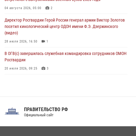
День физкультурника в Уральском округе Росгвардии отметили
04 августа 2026, 05:00
2
турнирами, мастер-классами и легкоатлетическими забегами
Директор Росгвардии Герой России генерал армии Виктор Золотов
08 августа 2026, 06:03
9
посетил кинологический центр ОДОН имени Ф.Э. Дзержинского
(видео)
28 июля 2026, 16:50
1
В ОГВ(с) завершилась служебная командировка сотрудников ОМОН
Росгвардии
20 июля 2026, 09:25
3
Директор Росгвардии Герой России генерал армии Виктор Золотов
поздравил специалистов подразделений тыла с профессиональным
праздником
31 июля 2026, 21:01
ПРАВИТЕЛЬСТВО РФ
Праздник «Один день с Росгвардией» к 105-летию Центрального
Официальный сайт
округа прошел на Поклонной горе
18 июля 2026, 13:43
15
1