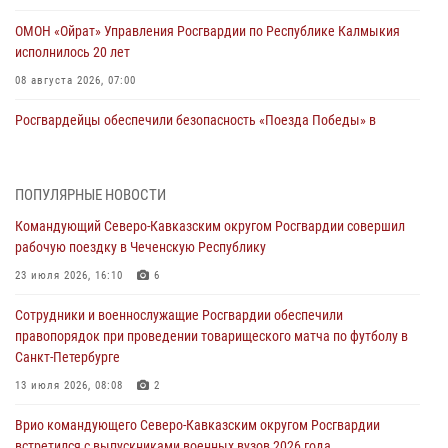
ОМОН «Ойрат» Управления Росгвардии по Республике Калмыкия
исполнилось 20 лет
08 августа 2026, 07:00
Росгвардейцы обеспечили безопасность «Поезда Победы» в
Кузбассе
08 августа 2026, 07:00
ПОПУЛЯРНЫЕ НОВОСТИ
В Кабардино-Балкарии сотрудники Росгвардии провели турнир по
Командующий Северо-Кавказским округом Росгвардии совершил
настольному теннису ко Дню физкультурника
рабочую поездку в Чеченскую Республику
08 августа 2026, 07:00
23 июля 2026, 16:10
6
В Москве росгвардейцы оказали помощь медикам и девушке с
Сотрудники и военнослужащие Росгвардии обеспечили
ограниченными возможностями здоровья (видео)
правопорядок при проведении товарищеского матча по футболу в
08 августа 2026, 06:32
1
Санкт-Петербурге
Спецназ Росгвардии в Марий Эл почтил память товарища на
13 июля 2026, 08:08
2
тактическом турнире (видео)
Врио командующего Северо-Кавказским округом Росгвардии
08 августа 2026, 06:15
9
1
встретился с выпускниками военных вузов 2026 года