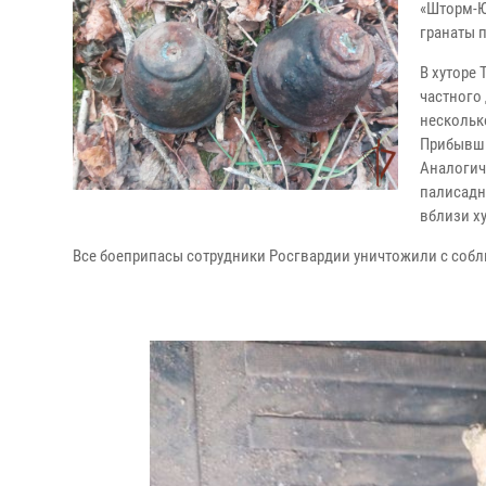
«Шторм-Ю
гранаты 
В хуторе
частного
нескольк
Прибывши
Аналогич
палисад
вблизи х
Все боеприпасы сотрудники Росгвардии уничтожили с соб