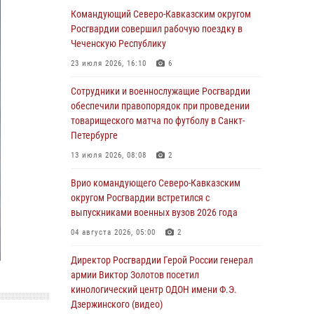
Сотрудники Росгвардии присоединились к
Командующий Северо-Кавказским округом
утренней разминке у стен музея истории
Росгвардии совершил рабочую поездку в
космонавтики в Калуге
Чеченскую Республику
08 августа 2026, 09:29
2
23 июля 2026, 16:10
6
В Северо-Западном округе Росгвардии
Сотрудники и военнослужащие Росгвардии
продолжаются мероприятия в честь юбилея
обеспечили правопорядок при проведении
ведомства
товарищеского матча по футболу в Санкт-
Петербурге
08 августа 2026, 09:03
1
13 июля 2026, 08:08
2
Росгвардейцы в ЛНР совершенствуют
навыки тактической медицины с учетом
Врио командующего Северо-Кавказским
опыта СВО
округом Росгвардии встретился с
выпускниками военных вузов 2026 года
08 августа 2026, 09:00
2
04 августа 2026, 05:00
2
В Кабардино-Балкарии сотрудники
Росгвардии провели турнир по настольному
Директор Росгвардии Герой России генерал
теннису ко Дню физкультурника
армии Виктор Золотов посетил
кинологический центр ОДОН имени Ф.Э.
08 августа 2026, 07:00
Дзержинского (видео)