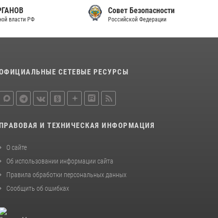
законодательства (видео)
Совет Безопасности
Российской Федерации
30 июля 2026, 08:00
1
В Челябинске росгвардейцы задержали
злоумышленников, напавших на бригаду
скорой помощи (видео)
ОФИЦИАЛЬНЫЕ СЕТЕВЫЕ РЕСУРСЫ
14 июля 2026, 12:20
1
Состоялась рабочая встреча директора
Росгвардии Героя России генерала армии
Виктора Золотова с заместителем
ПРАВОВАЯ И ТЕХНИЧЕСКАЯ ИНФОРМАЦИЯ
полномочного представителя Президента
Российской Федерации в Северо-Кавказском
О сайте
федеральном округе Виталием Кузнецовым
Об использовании информации сайта
30 июля 2026, 15:35
4
Правила обработки персональных данных
Сообщить об ошибках