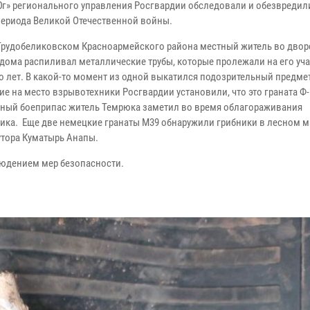
г» регионального управления Росгвардии обследовали и обезвредил
периода Великой Отечественной войны.
 Трудобеликовском Красноармейского района местный житель во двор
 дома распиливал металлические трубы, которые пролежали на его уча
о лет. В какой-то момент из одной выкатился подозрительный предме
е на место взрывотехники Росгвардии установили, что это граната Ф-
ный боеприпас житель Темрюка заметил во время облагораживания
ника.
Еще две немецкие гранаты М39 обнаружили грибники в лесном 
утора Куматырь Анапы.
людением мер безопасности.