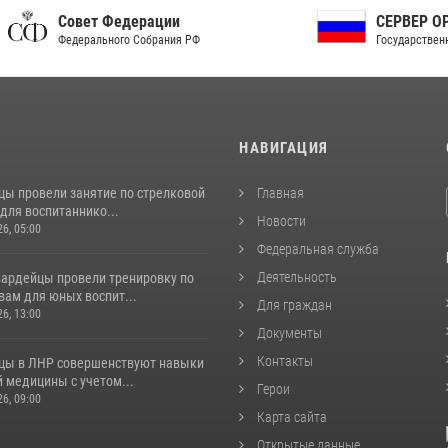
ет Федерации
СЕРВЕР ОРГАНОВ
рального Собрания РФ
Государственной власти РФ
И
НАВИГАЦИЯ
цы провели занятие по стрелковой
Главная
для воспитаннико...
Новости
26, 05:00
Федеральная служба
Деятельность
вардейцы провели тренировку по
вам для юных воспит...
Для граждан
26, 13:00
Документы
Контакты
цы в ЛНР совершенствуют навыки
 медицины с учетом...
Герои
26, 09:00
Карта сайта
Открытые данные