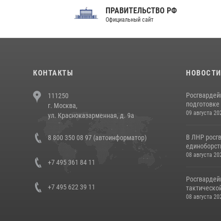
ПРАВИТЕЛЬСТВО РФ
Сов
Официальный сайт
Феде
КОНТАКТЫ
НОВОСТ
Росгвардей
111250
подготовке 
г. Москва,
09 августа 20
ул. Красноказарменная, д. 9а
В ЛНР росг
8 800 350 08 97 (автоинформатор)
единоборст
08 августа 20
+7 495 361 84 11
Росгвардей
+7 495 622 39 11
тактической
08 августа 20