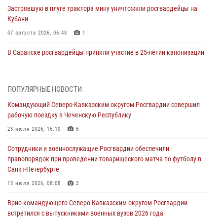
Застрявшую в плуге трактора мину уничтожили росгвардейцы на
Кубани
07 августа 2026, 06:49
1
В Саранске росгвардейцы приняли участие в 25‑летии канонизации
святого праведного воина Федора Ушакова (видео)
07 августа 2026, 06:15
7
1
ПОПУЛЯРНЫЕ НОВОСТИ
Росгвардейцы оказали адресную помощь жителям Луганской
Командующий Северо-Кавказским округом Росгвардии совершил
Народной Республики
рабочую поездку в Чеченскую Республику
07 августа 2026, 05:00
23 июля 2026, 16:10
6
Сотрудники Росгвардии в Забайкалье потушили загоревшийся дом
Сотрудники и военнослужащие Росгвардии обеспечили
с детьми внутри
правопорядок при проведении товарищеского матча по футболу в
07 августа 2026, 04:10
1
Санкт-Петербурге
Оказавшего сопротивление злоумышленника задержали при
13 июля 2026, 08:08
2
участии Росгвардии в Донецке (видео)
Врио командующего Северо-Кавказским округом Росгвардии
07 августа 2026, 04:00
1
встретился с выпускниками военных вузов 2026 года