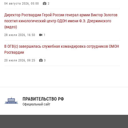
При силовой поддержке спецназа Росгвардии в Красноярском крае
04 августа 2026, 05:00
2
задержаны подозреваемые в мошенничестве в сфере страхования
Директор Росгвардии Герой России генерал армии Виктор Золотов
(видео)
посетил кинологический центр ОДОН имени Ф.Э. Дзержинского
07 августа 2026, 03:34
1
(видео)
28 июля 2026, 16:50
1
В ОГВ(с) завершилась служебная командировка сотрудников ОМОН
Росгвардии
20 июля 2026, 09:25
3
Директор Росгвардии Герой России генерал армии Виктор Золотов
поздравил специалистов подразделений тыла с профессиональным
праздником
31 июля 2026, 21:01
ПРАВИТЕЛЬСТВО РФ
Праздник «Один день с Росгвардией» к 105-летию Центрального
Официальный сайт
округа прошел на Поклонной горе
18 июля 2026, 13:43
15
1