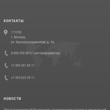
При силовой поддержке СОБР Росгвардии в Иркутской области
повели рейды по соблюдению миграционного законодательства
(видео)
30 июля 2026, 08:00
1
КОНТАКТЫ
В Челябинске росгвардейцы задержали злоумышленников,
111250
напавших на бригаду скорой помощи (видео)
г. Москва,
14 июля 2026, 12:20
1
ул. Красноказарменная, д. 9а
В Росгвардии прошла военно-научная конференция по обобщению
8 800 350 08 97 (автоинформатор)
боевого опыта
08 июля 2026, 07:01
+7 495 361 84 11
+7 495 622 39 11
НОВОСТИ
Для подразделений Росгвардии, принимающих участие в специальной